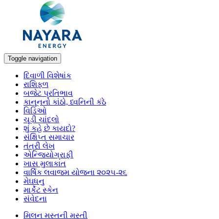
Toggle navigation
દિવાળી વિશેષાંક
રાશિફળ
બજેટ પ્રતિભાવ
કાનૂનનો કાંઠો, ધ્વનિની કંઠે
વિડિઓ
ચૂડી ચાંદલો
શું કહે છે કાયદો?
સંક્ષિપ્ત સમાચાર
તંત્રી લેખ
એન્જિયોગ્રાફી
ખાસ મુલાકાત
વાર્ષિક લવાજમ યોજના ૨૦૨૫-૨૬
મેઘધનુ
માર્કેટ સ્કેન
સંવેદના
મિલન મસ્તની મસ્તી