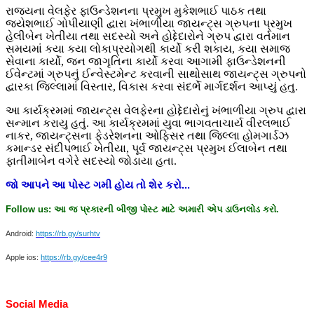
રાજ્યના વેલફેર ફાઉન્ડેશનના પ્રમુખ મુકેશભાઈ પાઠક તથા
જયેશભાઈ ગોપીયાણી દ્વારા ખંભાળીયા જાયન્ટ્સ ગ્રુપના પ્રમુખ
હેલીબેન ખેતીયા તથા સદસ્યો અને હોદ્દેદારોને ગ્રુપ દ્વારા વર્તમાન
સમયમાં કયા કયા લોકાપ્રયોગથી કાર્યો કરી શકાય, કયા સમાજ
સેવાના કાર્યો, જન જાગૃતિના કાર્યો કરવા આગામી ફાઉન્ડેશનની
ઈવેન્ટમાં ગ્રુપનું ઈન્વેસ્ટમેન્ટ કરવાની સાથોસાથ જાયન્ટ્સ ગ્રુપનો
દ્વારકા જિલ્લામાં વિસ્તાર, વિકાસ કરવા સંદર્ભે માર્ગદર્શન આપ્યું હતુ.
આ કાર્યક્રમમાં જાયન્ટ્સ વેલફેરના હોદ્દેદારોનું ખંભાળીયા ગ્રુપ દ્વારા
સન્માન કરાયુ હતું. આ કાર્યક્રમમાં યુવા ભાગવતાચાર્ય વીરલભાઈ
નાકર, જાયન્ટ્સના ફેડરેશનના ઓફિસર તથા જિલ્લા હોમગાર્ડઝ
કમાન્ડર સંદીપભાઈ ખેતીયા, પૂર્વ જાયન્ટ્સ પ્રમુખ ઈલાબેન તથા
ફાતીમાબેન વગેરે સદસ્યો જોડાયા હતા.
જો
આપને
આ
પોસ્ટ
ગમી
હોય
તો
શેર
કરો
...
Follow us:
આ
જ
પ્રકારની
બીજી
પોસ્ટ
માટે
અમારી
એપ
ડાઉનલોડ
કરો
.
Android:
https://rb.gy/surhtv
Apple ios:
https://rb.gy/cee4r9
Social Media