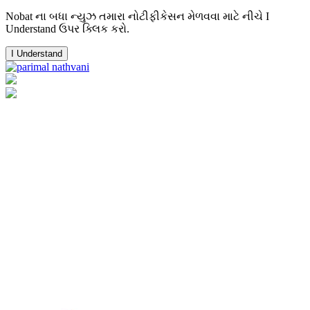
Nobat ના બધા ન્યુઝ તમારા નોટીફીકેસન મેળવવા માટે નીચે I
Understand ઉપર ક્લિક કરો.
I Understand