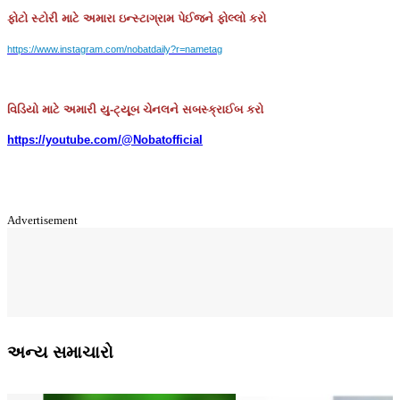
ફોટો
સ્ટોરી
માટે
અમારા
ઇન્સ્ટાગ્રામ
પેઈજને
ફોલ્લો
કરો
https://www.instagram.com/nobatdaily?r=nametag
વિડિયો માટે અમારી યુ-ટ્યૂબ ચેનલને સબસ્ક્રાઈબ કરો
https://youtube.com/@Nobatofficial
Advertisement
અન્ય સમાચારો