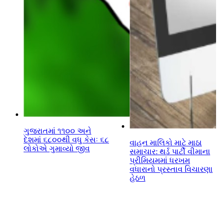
ગુજરાતમાં ૧૧૦૦ અને
દેશમાં ૬૮૦૦થી વધુ કેસઃ ૬૮
વાહન માલિકો માટે માઠા
લોકોએ ગુમાવ્યો જીવ
સમાચાર: થર્ડ પાર્ટી વીમાના
પ્રીમિયમમાં ધરખમ
વધારાનો પ્રસ્તાવ વિચારણા
હેઠળ