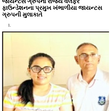
જાયન્ટસ ગ્રુપના રાજય વેલફેર
ફાઉન્ડેશનના પ્રમુખ ખંભાળીયા જાયન્ટસ
ગ્રુપની મુલાકાતે