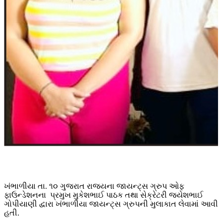
ખંભાળીયા તા. ૧૦ ગુજરાત રાજ્યના જાયન્ટ્સ ગ્રુપ ઓફ
ફાઉન્ડેશનના પ્રમુખ મુકેશભાઈ પાઠક તથા સેક્રેટરી જયેશભાઈ
ગોપીયાણી દ્વારા ખંભાળીયા જાયન્ટ્સ ગ્રુપની મુલાકાત લેવામાં આવી
હતી.