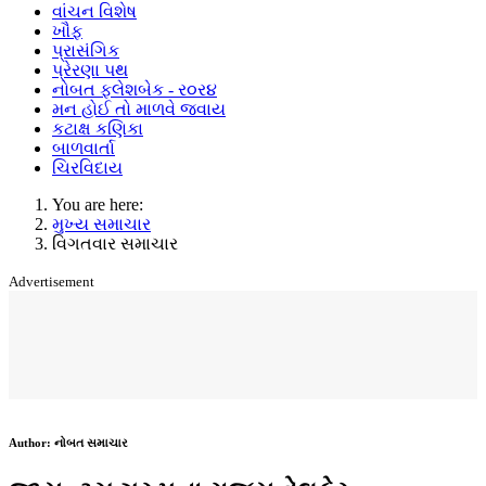
વાંચન વિશેષ
ખૌફ
પ્રાસંગિક
પ્રેરણા પથ
નોબત ફ્લેશબેક - ર૦ર૪
મન હોઈ તો માળવે જવાય
કટાક્ષ કણિકા
બાળવાર્તા
ચિરવિદાય
You are here:
મુખ્ય સમાચાર
વિગતવાર સમાચાર
Advertisement
Author:
નોબત સમાચાર