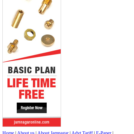
Home
|
About us
|
About Jamnagar
|
Advt.Tariff
|
E-Paper
|