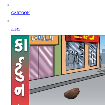
CARTOON
કાર્ટુન