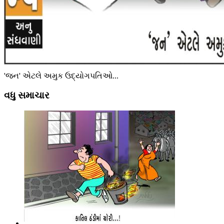
'જન' એટલે અમુક ઉદ્યોગપતિઓ...
વધુ સમાચાર