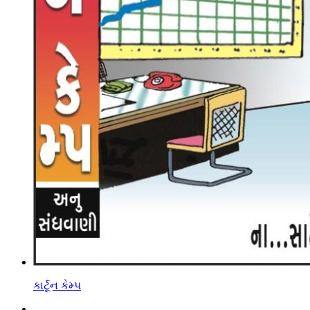
કાર્ટૂન કેમ્પ