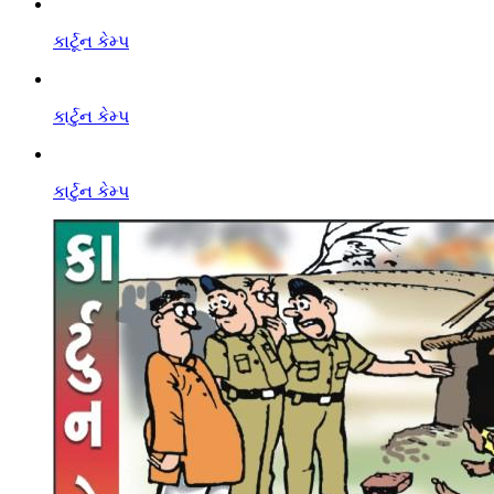
કાર્ટૂન કેમ્પ
કાર્ટુન કેમ્પ
કાર્ટુન કેમ્પ