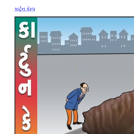
કાર્ટુન કેમ્પ