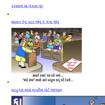
ફરસાણ માં બેફામ લૂંટ
શાસન કેવું ગટર જેવું કે ગંગા જેવું
વટહુકમ સામે સુપ્રીમ કોર્ટ લાલઘૂમ