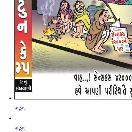
કાર્ટૂન
કાર્ટૂન