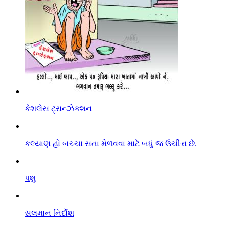
કેશલેસ ટ્રાન્ઝેકશન
કલ્યાણ હો બચ્ચા સતા મેળવવા માટે બધું જ ઉચીત્ત છે.
પશુ
સલમાન નિર્દોશ