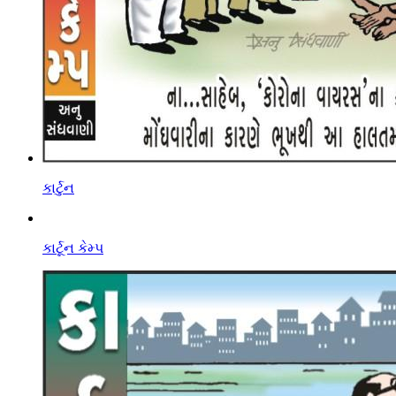
કાર્ટુન
કાર્ટૂન કેમ્પ