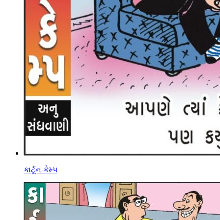
કાર્ટૂન કેમ્પ