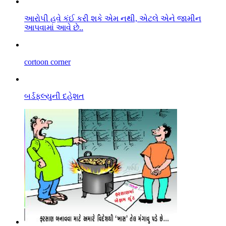
આરો૫ી હવે કંઈ કરી શકે એમ નથી, એટલે એને જામીન
આપવામાં આવે છે..
cortoon corner
બર્ડફલ્યુની દહેશત