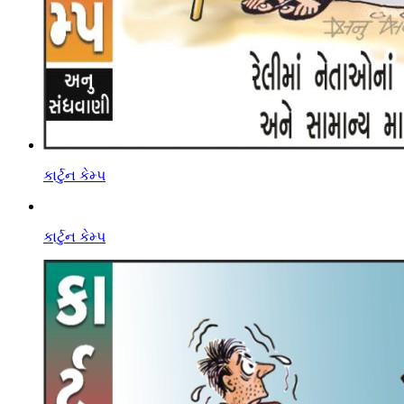
કાર્ટુન કેમ્પ
કાર્ટુન કેમ્પ