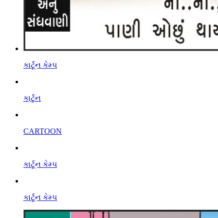
કાર્ટૂન કેમ્પ
કાર્ટુન
CARTOON
કાર્ટૂન કેમ્પ
કાર્ટૂન કેમ્પ