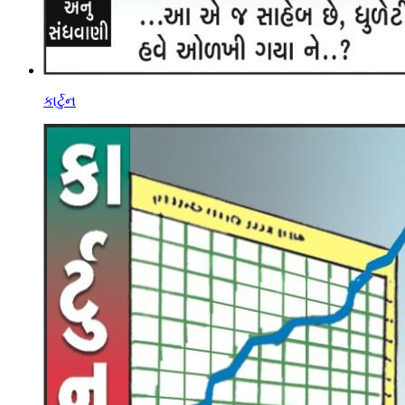
કાર્ટુન