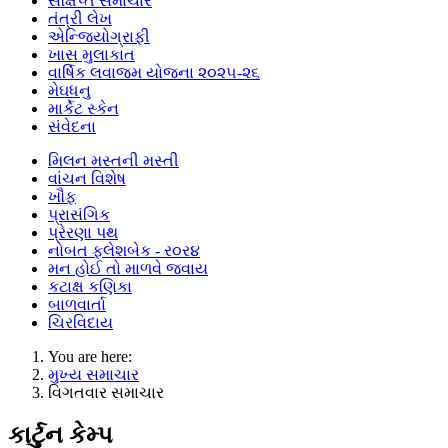
સંક્ષિપ્ત સમાચાર
તંત્રી લેખ
એન્જિયોગ્રાફી
ખાસ મુલાકાત
વાર્ષિક લવાજમ યોજના ૨૦૨૫-૨૬
મેઘધનુ
માર્કેટ સ્કેન
સંવેદના
મિલન મસ્તની મસ્તી
વાંચન વિશેષ
ખૌફ
પ્રાસંગિક
પ્રેરણા પથ
નોબત ફ્લેશબેક - ર૦ર૪
મન હોઈ તો માળવે જવાય
કટાક્ષ કણિકા
બાળવાર્તા
ચિરવિદાય
You are here:
મુખ્ય સમાચાર
વિગતવાર સમાચાર
કાર્ટુન કેમ્પ