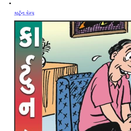
કાર્ટૂન કેમ્પ