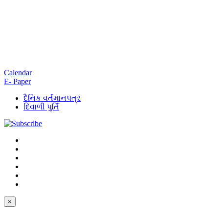
Calendar
E- Paper
દૈનિક વર્તમાનપત્ર
દિવાળી પુર્તિ
×