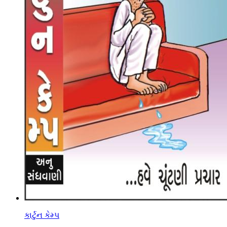
કાર્ટુન કેમ્પ