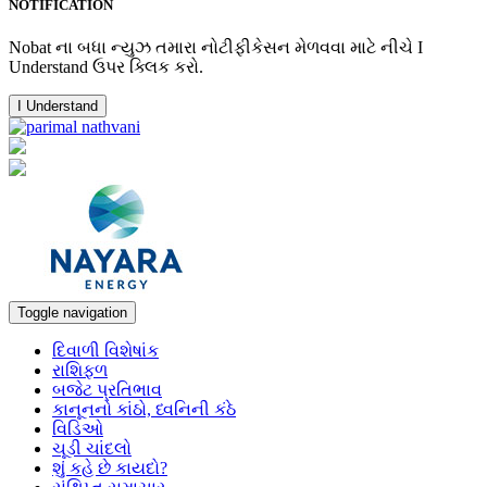
NOTIFICATION
Nobat ના બધા ન્યુઝ તમારા નોટીફીકેસન મેળવવા માટે નીચે I
Understand ઉપર ક્લિક કરો.
I Understand
Toggle navigation
દિવાળી વિશેષાંક
રાશિફળ
બજેટ પ્રતિભાવ
કાનૂનનો કાંઠો, ધ્વનિની કંઠે
વિડિઓ
ચૂડી ચાંદલો
શું કહે છે કાયદો?