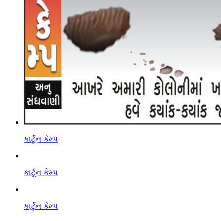
કાર્ટૂન કેમ્પ
કાર્ટૂન કેમ્પ
કાર્ટુન કેમ્પ