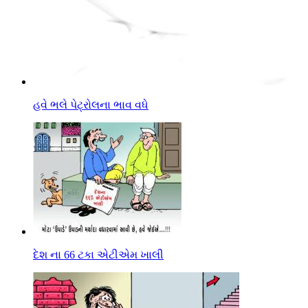
હવે ભલે પેટ્રોલના ભાવ વધે
દેશ ના 66 ટકા એટીએમ ખાલી