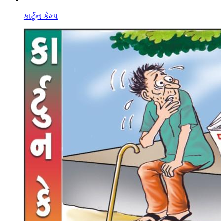
કાર્ટૂન કેમ્પ