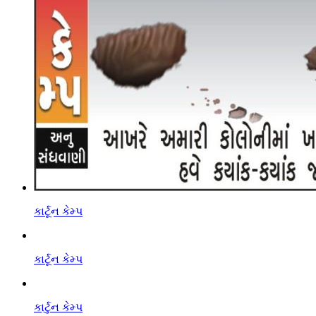
કાર્ટૂન કેમ્પ
કાર્ટૂન કેમ્પ
કાર્ટુન કેમ્પ