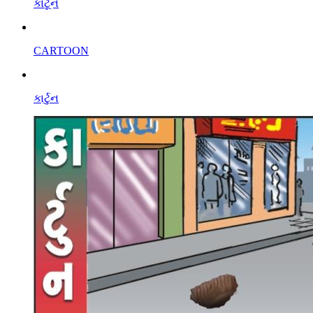
કાર્ટૂન
CARTOON
કાર્ટુન