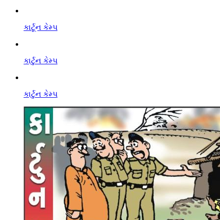
કાર્ટૂન કેમ્પ
કાર્ટુન કેમ્પ
કાર્ટુન કેમ્પ