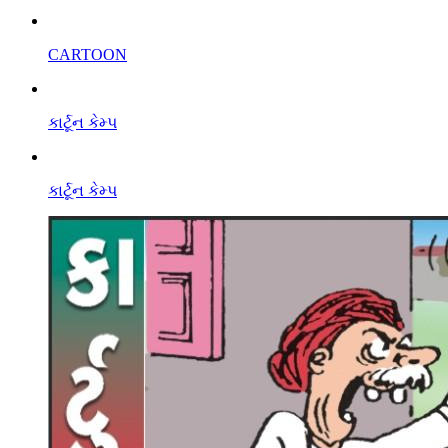
CARTOON
કાર્ટૂન કેમ્પ
કાર્ટૂન કેમ્પ