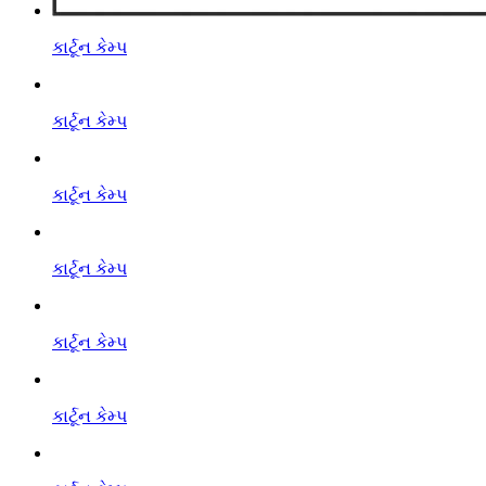
કાર્ટૂન કેમ્પ
કાર્ટૂન કેમ્પ
કાર્ટૂન કેમ્પ
કાર્ટૂન કેમ્પ
કાર્ટૂન કેમ્પ
કાર્ટૂન કેમ્પ