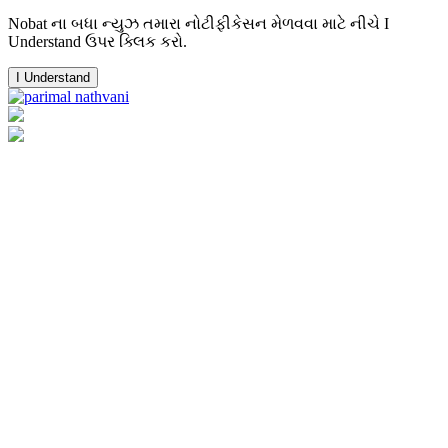
Nobat ના બધા ન્યુઝ તમારા નોટીફીકેસન મેળવવા માટે નીચે I
Understand ઉપર ક્લિક કરો.
I Understand