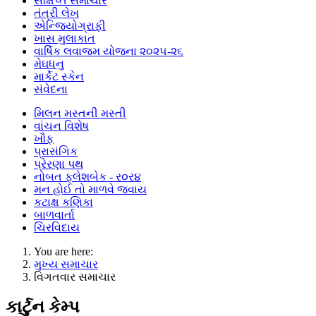
સંક્ષિપ્ત સમાચાર
તંત્રી લેખ
એન્જિયોગ્રાફી
ખાસ મુલાકાત
વાર્ષિક લવાજમ યોજના ૨૦૨૫-૨૬
મેઘધનુ
માર્કેટ સ્કેન
સંવેદના
મિલન મસ્તની મસ્તી
વાંચન વિશેષ
ખૌફ
પ્રાસંગિક
પ્રેરણા પથ
નોબત ફ્લેશબેક - ર૦ર૪
મન હોઈ તો માળવે જવાય
કટાક્ષ કણિકા
બાળવાર્તા
ચિરવિદાય
You are here:
મુખ્ય સમાચાર
વિગતવાર સમાચાર
કાર્ટુન કેમ્પ