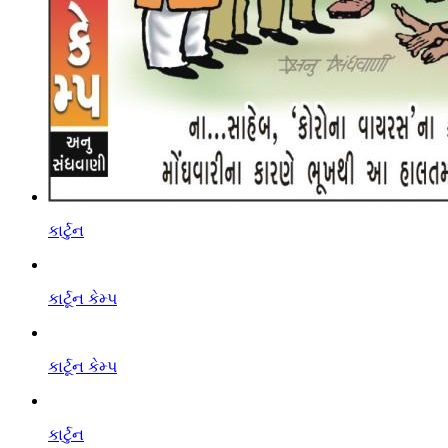
કાર્ટુન
કાર્ટૂન કેમ્પ
કાર્ટૂન કેમ્પ
કાર્ટુન