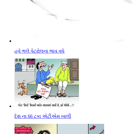
હવે ભલે પેટ્રોલના ભાવ વધે
દેશ ના 66 ટકા એટીએમ ખાલી