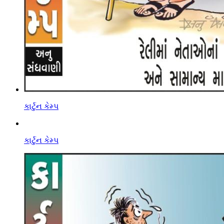
કાર્ટુન કેમ્પ
કાર્ટુન કેમ્પ