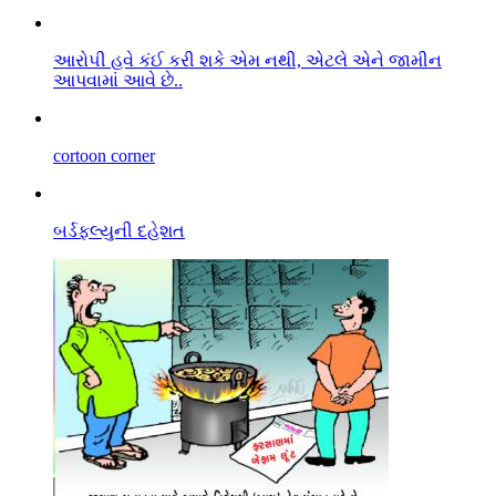
આરો૫ી હવે કંઈ કરી શકે એમ નથી, એટલે એને જામીન
આપવામાં આવે છે..
cortoon corner
બર્ડફલ્યુની દહેશત