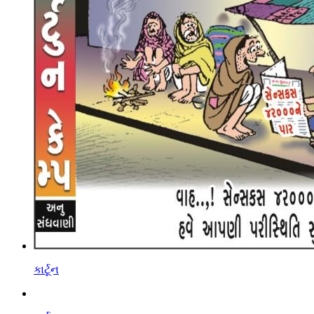
કાર્ટૂન