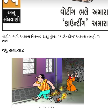
વોટીંગ ભલે અમારા વિરૂદ્ધ થયું હોય, 'કાઉન્ટીંગ' અમારા તરફી જ
થશે...
વધુ સમાચાર