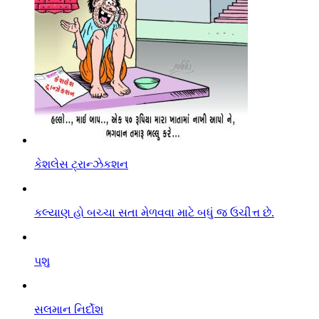
કેશલેસ ટ્રાન્ઝેકશન
કલ્યાણ હો બચ્ચા સતા મેળવવા માટે બધું જ ઉચીત્ત છે.
પશુ
સલમાન નિર્દોશ