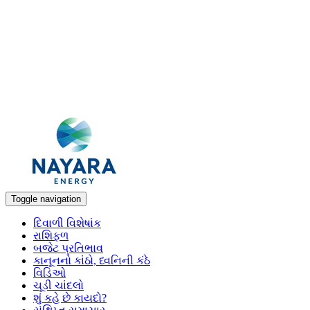
Toggle navigation
દિવાળી વિશેષાંક
રાશિફળ
બજેટ પ્રતિભાવ
કાનૂનનો કાંઠો, ધ્વનિની કંઠે
વિડિઓ
ચૂડી ચાંદલો
શું કહે છે કાયદો?