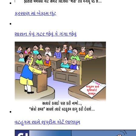
ફરસાણ માં બેફામ લૂંટ
શાસન કેવું ગટર જેવું કે ગંગા જેવું
વટહુકમ સામે સુપ્રીમ કોર્ટ લાલઘૂમ