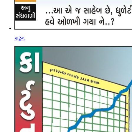
કાર્ટુન