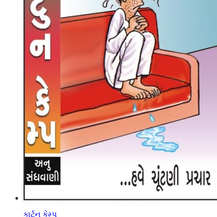
કાર્ટુન કેમ્પ