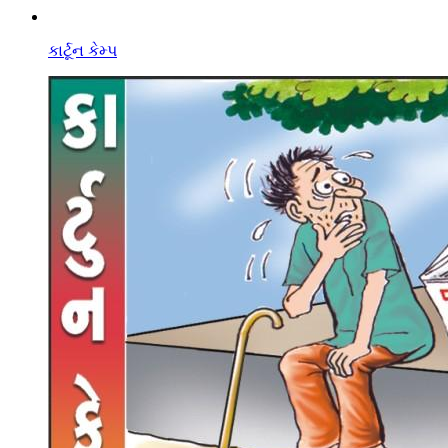
કાર્ટૂન કેમ્પ