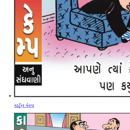
કાર્ટૂન કેમ્પ