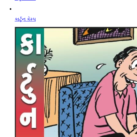
કાર્ટૂન કેમ્પ