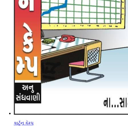
કાર્ટૂન કેમ્પ