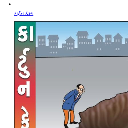
કાર્ટુન કેમ્પ