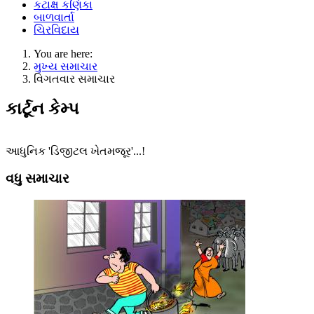
કટાક્ષ કણિકા
બાળવાર્તા
ચિરવિદાય
You are here:
મુખ્ય સમાચાર
વિગતવાર સમાચાર
કાર્ટૂન કેમ્પ
આધુનિક 'ડિજીટલ ખેતમજૂર'...!
વધુ સમાચાર