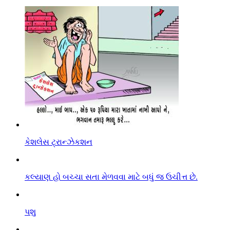
કેશલેસ ટ્રાન્ઝેકશન
કલ્યાણ હો બચ્ચા સતા મેળવવા માટે બધું જ ઉચીત્ત છે.
પશુ