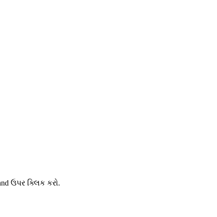
and ઉપર ક્લિક કરો.