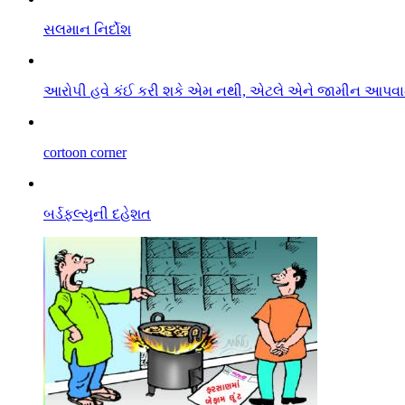
સલમાન નિર્દોશ
આરો૫ી હવે કંઈ કરી શકે એમ નથી, એટલે એને જામીન આપવામા
cortoon corner
બર્ડફલ્યુની દહેશત