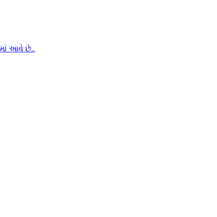
ં આવે છે..