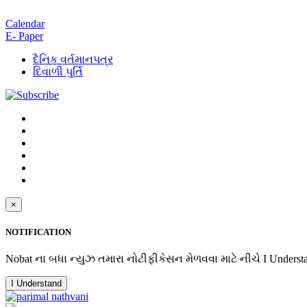
Calendar
E- Paper
દૈનિક વર્તમાનપત્ર
દિવાળી પુર્તિ
×
NOTIFICATION
Nobat ના બધા ન્યુઝ તમારા નોટીફીકેસન મેળવવા માટે નીચે I Underst
I Understand