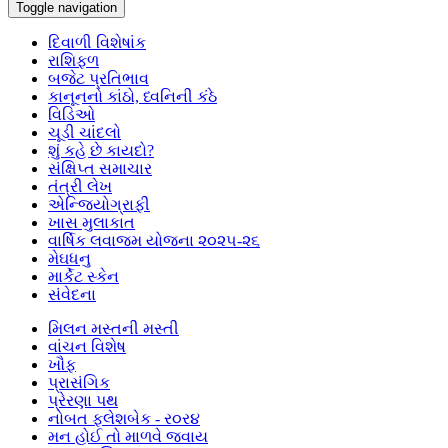
Toggle navigation
દિવાળી વિશેષાંક
રાશિફળ
બજેટ પ્રતિભાવ
કાનૂનનો કાંઠો, ધ્વનિની કંઠે
વિડિઓ
ચૂડી ચાંદલો
શું કહે છે કાયદો?
સંક્ષિપ્ત સમાચાર
તંત્રી લેખ
એન્જિયોગ્રાફી
ખાસ મુલાકાત
વાર્ષિક લવાજમ યોજના ૨૦૨૫-૨૬
મેઘધનુ
માર્કેટ સ્કેન
સંવેદના
મિલન મસ્તની મસ્તી
વાંચન વિશેષ
ખૌફ
પ્રાસંગિક
પ્રેરણા પથ
નોબત ફ્લેશબેક - ર૦ર૪
મન હોઈ તો માળવે જવાય