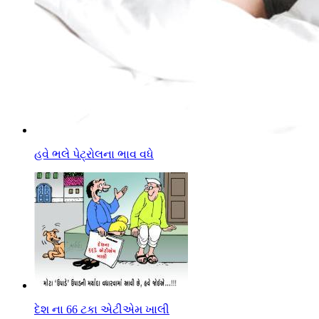
હવે ભલે પેટ્રોલના ભાવ વધે
દેશ ના 66 ટકા એટીએમ ખાલી