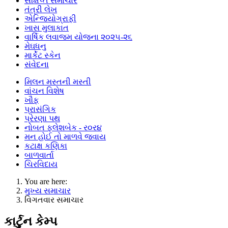
સંક્ષિપ્ત સમાચાર
તંત્રી લેખ
એન્જિયોગ્રાફી
ખાસ મુલાકાત
વાર્ષિક લવાજમ યોજના ૨૦૨૫-૨૬
મેઘધનુ
માર્કેટ સ્કેન
સંવેદના
મિલન મસ્તની મસ્તી
વાંચન વિશેષ
ખૌફ
પ્રાસંગિક
પ્રેરણા પથ
નોબત ફ્લેશબેક - ર૦ર૪
મન હોઈ તો માળવે જવાય
કટાક્ષ કણિકા
બાળવાર્તા
ચિરવિદાય
You are here:
મુખ્ય સમાચાર
વિગતવાર સમાચાર
કાર્ટુન કેમ્પ