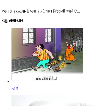
અમારા ફરસાણનો બધો કાચો માલ વિદેશથી આવે છે...
વધુ સમાચાર
ચોરી