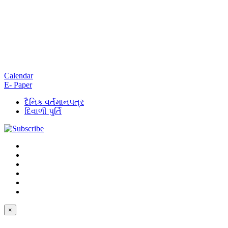
Calendar
E- Paper
દૈનિક વર્તમાનપત્ર
દિવાળી પુર્તિ
×