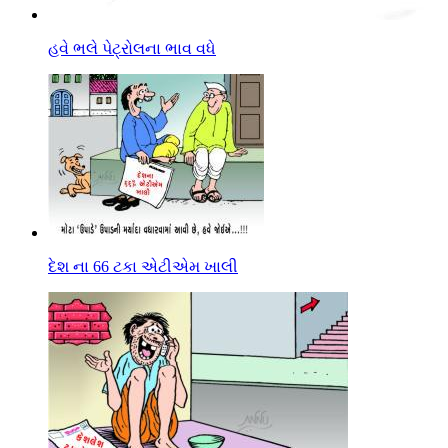
હવે ભલે પેટ્રોલના ભાવ વધે
દેશ ના 66 ટકા એટીએમ ખાલી