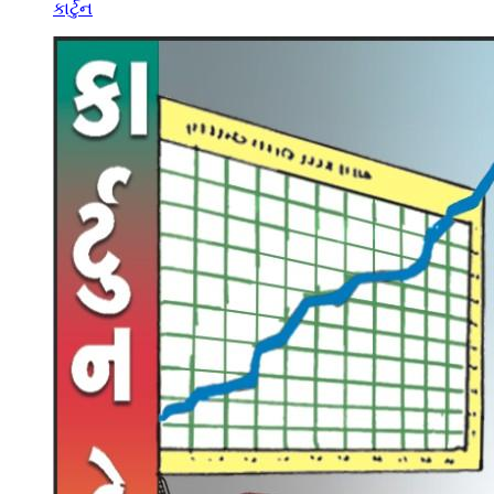
કાર્ટુન