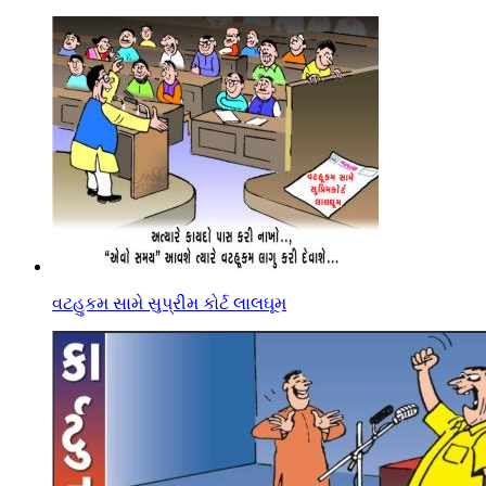
વટહુકમ સામે સુપ્રીમ કોર્ટ લાલઘૂમ