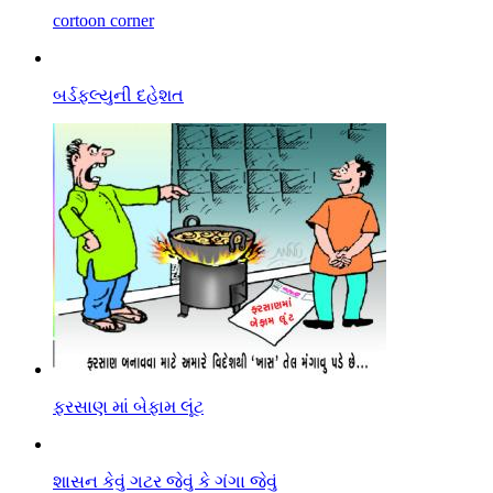
cortoon corner
બર્ડફલ્યુની દહેશત
ફરસાણ માં બેફામ લૂંટ
શાસન કેવું ગટર જેવું કે ગંગા જેવું