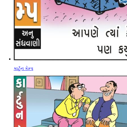
કાર્ટૂન કેમ્પ