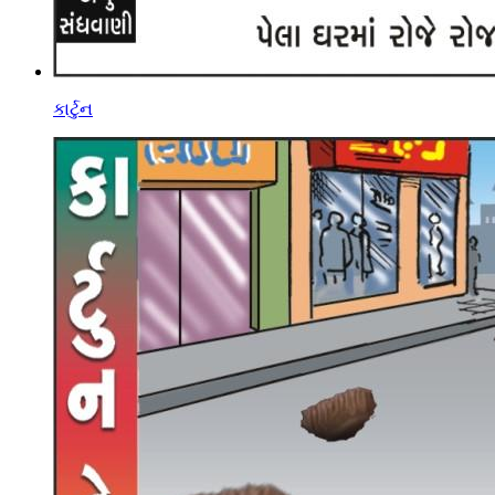
કાર્ટુન