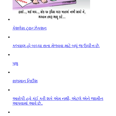
કેશલેસ ટ્રાન્ઝેકશન
કલ્યાણ હો બચ્ચા સતા મેળવવા માટે બધું જ ઉચીત્ત છે.
પશુ
સલમાન નિર્દોશ
આરો૫ી હવે કંઈ કરી શકે એમ નથી, એટલે એને જામીન
આપવામાં આવે છે..