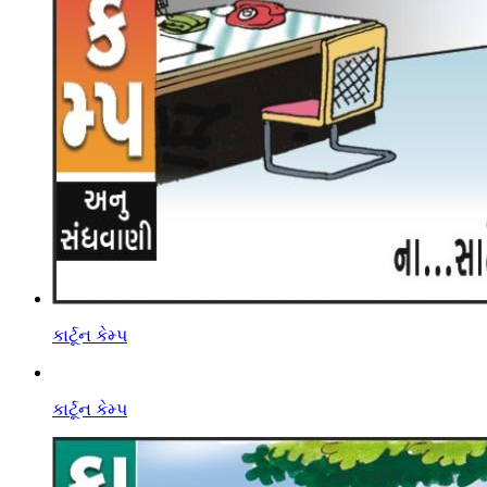
કાર્ટૂન કેમ્પ
કાર્ટૂન કેમ્પ