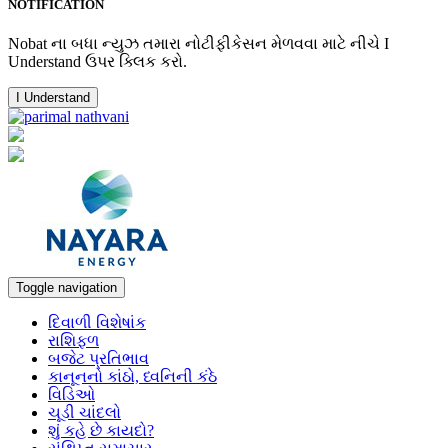
NOTIFICATION
Nobat ના બધા ન્યુઝ તમારા નોટીફીકેસન મેળવવા માટે નીચે I
Understand ઉપર ક્લિક કરો.
I Understand
Toggle navigation
દિવાળી વિશેષાંક
રાશિફળ
બજેટ પ્રતિભાવ
કાનૂનનો કાંઠો, ધ્વનિની કંઠે
વિડિઓ
ચૂડી ચાંદલો
શું કહે છે કાયદો?