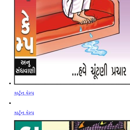
કાર્ટુન કેમ્પ
કાર્ટૂન કેમ્પ