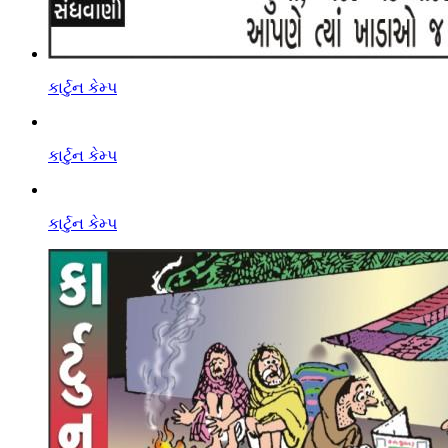
કાર્ટુન કેમ્પ
કાર્ટુન કેમ્પ
કાર્ટુન કેમ્પ