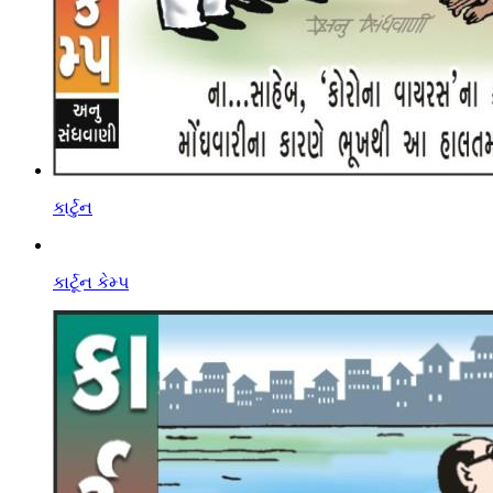
કાર્ટુન
કાર્ટૂન કેમ્પ