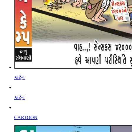
કાર્ટૂન
કાર્ટૂન
CARTOON