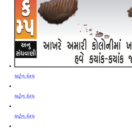
કાર્ટૂન કેમ્પ
કાર્ટૂન કેમ્પ
કાર્ટુન કેમ્પ