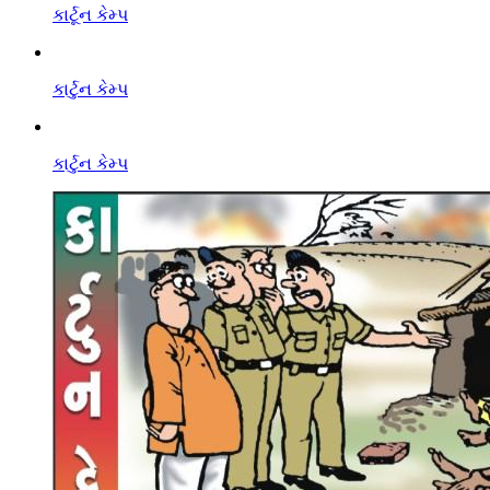
કાર્ટૂન કેમ્પ
કાર્ટુન કેમ્પ
કાર્ટુન કેમ્પ