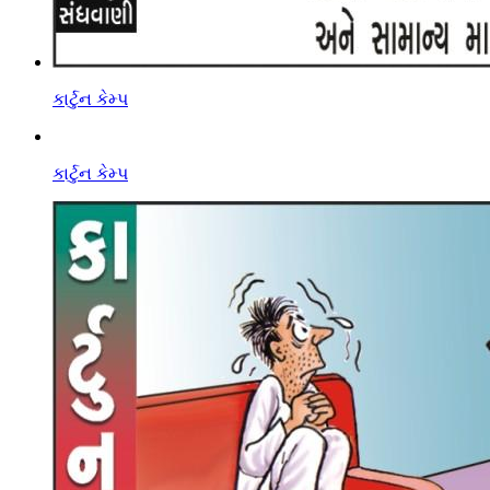
કાર્ટુન કેમ્પ
કાર્ટુન કેમ્પ