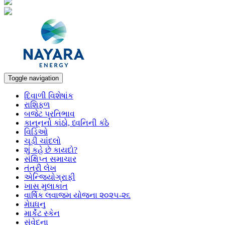
Toggle navigation
દિવાળી વિશેષાંક
રાશિફળ
બજેટ પ્રતિભાવ
કાનૂનનો કાંઠો, ધ્વનિની કંઠે
વિડિઓ
ચૂડી ચાંદલો
શું કહે છે કાયદો?
સંક્ષિપ્ત સમાચાર
તંત્રી લેખ
એન્જિયોગ્રાફી
ખાસ મુલાકાત
વાર્ષિક લવાજમ યોજના ૨૦૨૫-૨૬
મેઘધનુ
માર્કેટ સ્કેન
સંવેદના