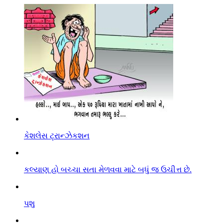
કેશલેસ ટ્રાન્ઝેકશન
કલ્યાણ હો બચ્ચા સતા મેળવવા માટે બધું જ ઉચીત્ત છે.
પશુ