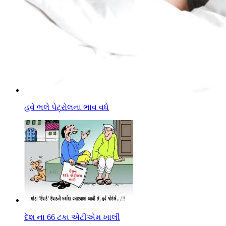
હવે ભલે પેટ્રોલના ભાવ વધે
દેશ ના 66 ટકા એટીએમ ખાલી