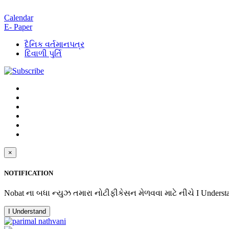
Calendar
E- Paper
દૈનિક વર્તમાનપત્ર
દિવાળી પુર્તિ
×
NOTIFICATION
Nobat ના બધા ન્યુઝ તમારા નોટીફીકેસન મેળવવા માટે નીચે I Underst
I Understand