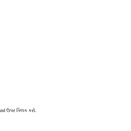
and ઉપર ક્લિક કરો.