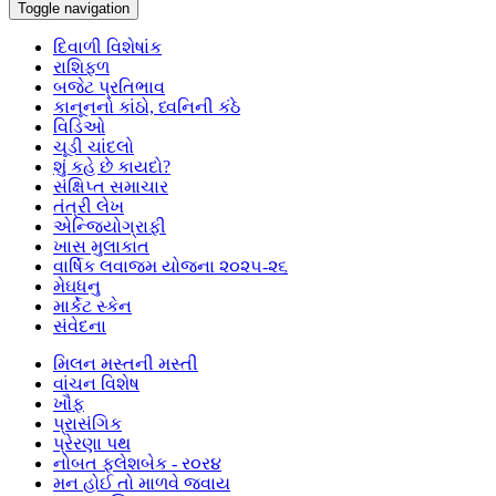
Toggle navigation
દિવાળી વિશેષાંક
રાશિફળ
બજેટ પ્રતિભાવ
કાનૂનનો કાંઠો, ધ્વનિની કંઠે
વિડિઓ
ચૂડી ચાંદલો
શું કહે છે કાયદો?
સંક્ષિપ્ત સમાચાર
તંત્રી લેખ
એન્જિયોગ્રાફી
ખાસ મુલાકાત
વાર્ષિક લવાજમ યોજના ૨૦૨૫-૨૬
મેઘધનુ
માર્કેટ સ્કેન
સંવેદના
મિલન મસ્તની મસ્તી
વાંચન વિશેષ
ખૌફ
પ્રાસંગિક
પ્રેરણા પથ
નોબત ફ્લેશબેક - ર૦ર૪
મન હોઈ તો માળવે જવાય