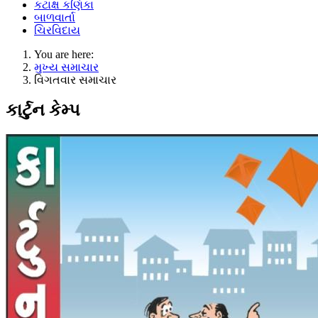
કટાક્ષ કણિકા
બાળવાર્તા
ચિરવિદાય
You are here:
મુખ્ય સમાચાર
વિગતવાર સમાચાર
કાર્ટુન કેમ્પ