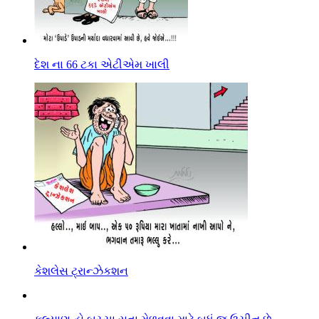
દેશ ના 66 ટકા એટીએમ ખાલી
કેશલેસ ટ્રાન્ઝેકશન