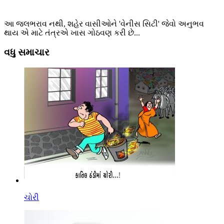
આ જલભરાવ નથી, શહેર વાસીઓને 'વેનીસ સિટી' જેવો અનુભવ
થાય એ માટે તંત્રએ ખાસ ગોઠવણ કરી છે...
વધુ સમાચાર
ચોરી