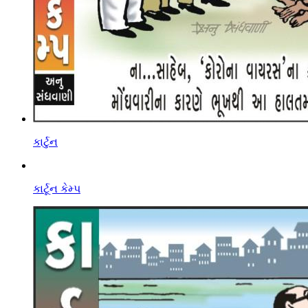
કાર્ટુન
કાર્ટૂન કેમ્પ