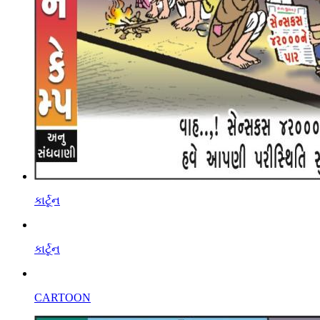
કાર્ટૂન
કાર્ટૂન
CARTOON