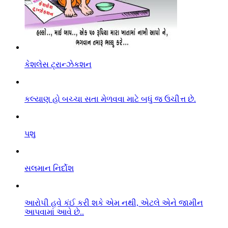
કેશલેસ ટ્રાન્ઝેકશન
કલ્યાણ હો બચ્ચા સતા મેળવવા માટે બધું જ ઉચીત્ત છે.
પશુ
સલમાન નિર્દોશ
આરો૫ી હવે કંઈ કરી શકે એમ નથી, એટલે એને જામીન
આપવામાં આવે છે..