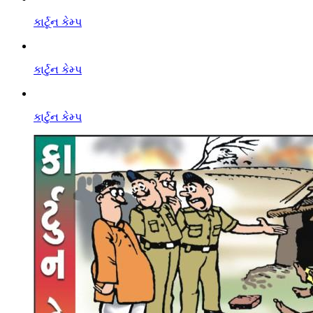
કાર્ટૂન કેમ્પ
કાર્ટુન કેમ્પ
કાર્ટુન કેમ્પ