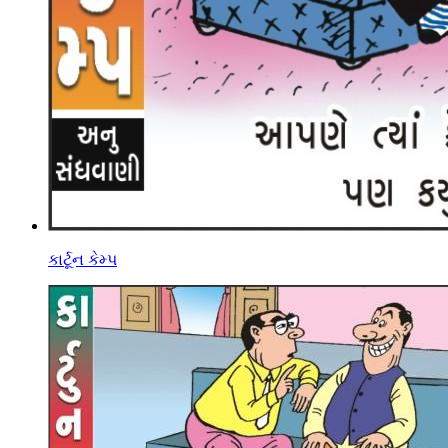
કાર્ટૂન કેમ્પ