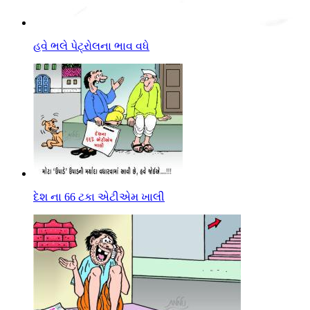
હવે ભલે પેટ્રોલના ભાવ વધે
દેશ ના 66 ટકા એટીએમ ખાલી