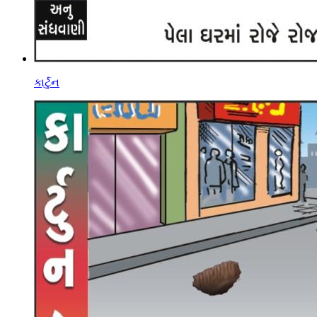
કાર્ટુન