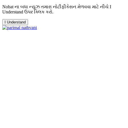
Nobat ના બધા ન્યુઝ તમારા નોટીફીકેસન મેળવવા માટે નીચે I
Understand ઉપર ક્લિક કરો.
I Understand