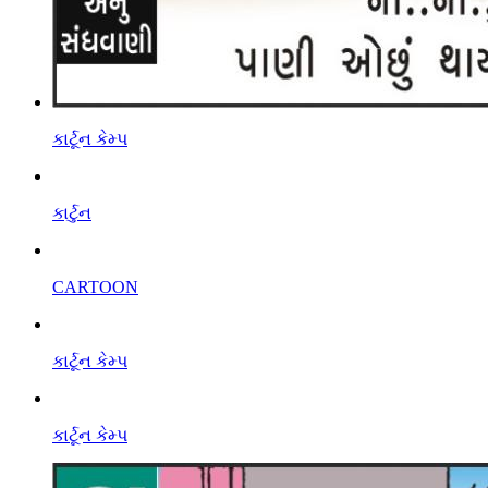
કાર્ટૂન કેમ્પ
કાર્ટુન
CARTOON
કાર્ટૂન કેમ્પ
કાર્ટૂન કેમ્પ