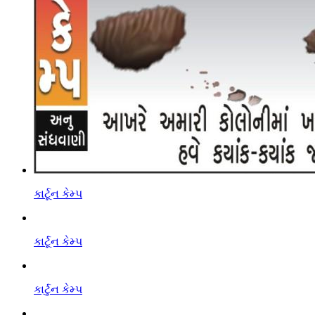
કાર્ટૂન કેમ્પ
કાર્ટૂન કેમ્પ
કાર્ટુન કેમ્પ