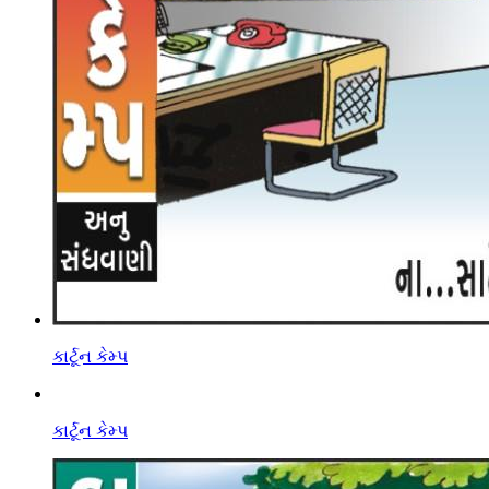
કાર્ટૂન કેમ્પ
કાર્ટૂન કેમ્પ