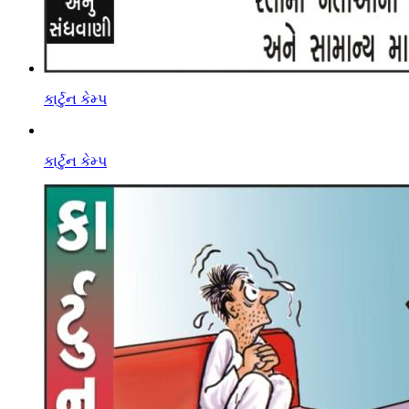
કાર્ટુન કેમ્પ
કાર્ટુન કેમ્પ