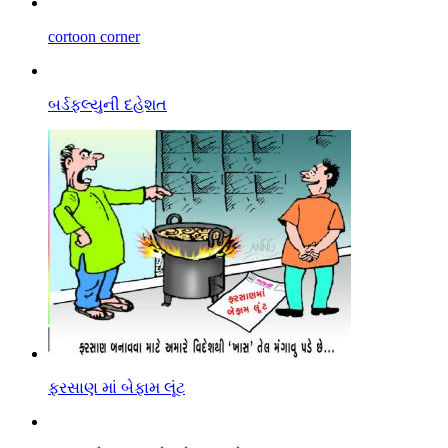
cortoon corner
બર્ડફલ્યુની દહેશત
ફરસાણ માં બેફામ લૂંટ