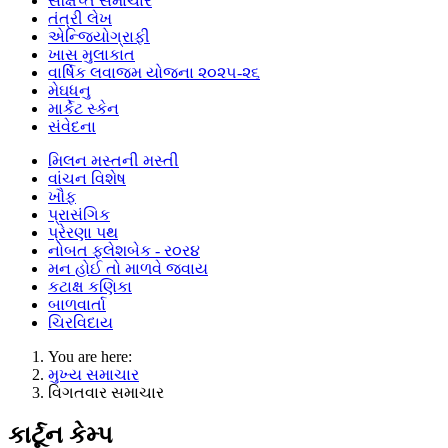
સંક્ષિપ્ત સમાચાર
તંત્રી લેખ
એન્જિયોગ્રાફી
ખાસ મુલાકાત
વાર્ષિક લવાજમ યોજના ૨૦૨૫-૨૬
મેઘધનુ
માર્કેટ સ્કેન
સંવેદના
મિલન મસ્તની મસ્તી
વાંચન વિશેષ
ખૌફ
પ્રાસંગિક
પ્રેરણા પથ
નોબત ફ્લેશબેક - ર૦ર૪
મન હોઈ તો માળવે જવાય
કટાક્ષ કણિકા
બાળવાર્તા
ચિરવિદાય
You are here:
મુખ્ય સમાચાર
વિગતવાર સમાચાર
કાર્ટૂન કેમ્પ