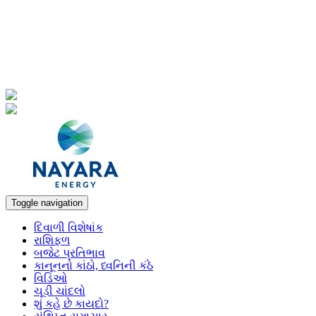
Toggle navigation
દિવાળી વિશેષાંક
રાશિફળ
બજેટ પ્રતિભાવ
કાનૂનનો કાંઠો, ધ્વનિની કંઠે
વિડિઓ
ચૂડી ચાંદલો
શું કહે છે કાયદો?