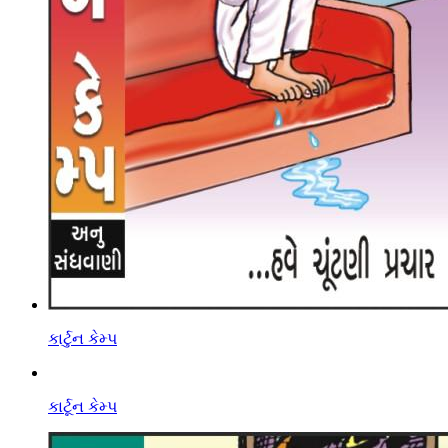
કાર્ટુન કેમ્પ
કાર્ટૂન કેમ્પ