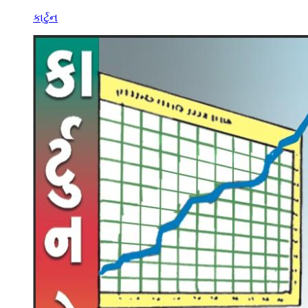
કાર્ટુન