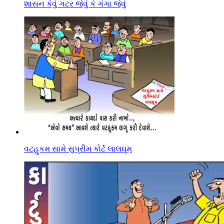
શાસન કેવું ગટર જેવું કે ગંગા જેવું
વટહુકમ સામે સુપ્રીમ કોર્ટ લાલઘૂમ