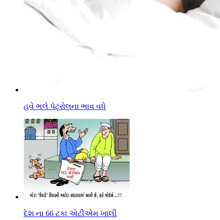
હવે ભલે પેટ્રોલના ભાવ વધે
દેશ ના 66 ટકા એટીએમ ખાલી