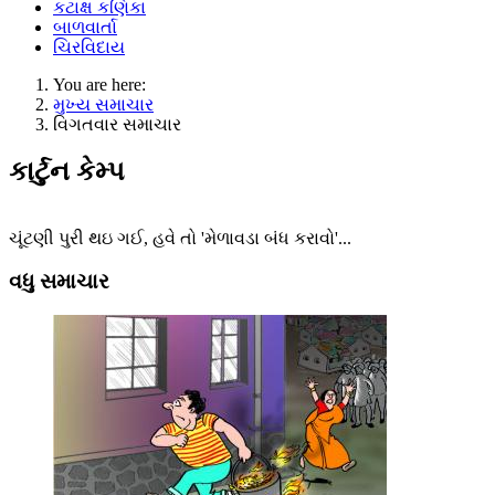
કટાક્ષ કણિકા
બાળવાર્તા
ચિરવિદાય
You are here:
મુખ્ય સમાચાર
વિગતવાર સમાચાર
કાર્ટુન કેમ્પ
ચૂંટણી પુરી થઇ ગઈ, હવે તો 'મેળાવડા બંધ કરાવો'...
વધુ સમાચાર