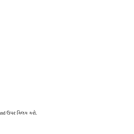
and ઉપર ક્લિક કરો.