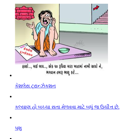
કેશલેસ ટ્રાન્ઝેકશન
કલ્યાણ હો બચ્ચા સતા મેળવવા માટે બધું જ ઉચીત્ત છે.
પશુ