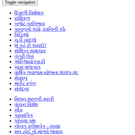
Toggle navigation
દિવાળી વિશેષાંક
રાશિફળ
બજેટ પ્રતિભાવ
કાનૂનનો કાંઠો, ધ્વનિની કંઠે
વિડિઓ
ચૂડી ચાંદલો
શું કહે છે કાયદો?
સંક્ષિપ્ત સમાચાર
તંત્રી લેખ
એન્જિયોગ્રાફી
ખાસ મુલાકાત
વાર્ષિક લવાજમ યોજના ૨૦૨૫-૨૬
મેઘધનુ
માર્કેટ સ્કેન
સંવેદના
મિલન મસ્તની મસ્તી
વાંચન વિશેષ
ખૌફ
પ્રાસંગિક
પ્રેરણા પથ
નોબત ફ્લેશબેક - ર૦ર૪
મન હોઈ તો માળવે જવાય