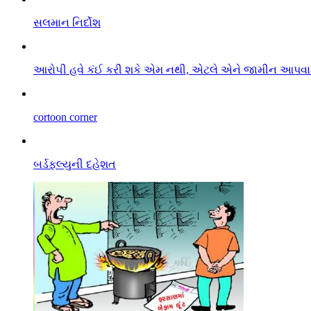
સલમાન નિર્દોશ
આરો૫ી હવે કંઈ કરી શકે એમ નથી, એટલે એને જામીન આપવામા
cortoon corner
બર્ડફલ્યુની દહેશત