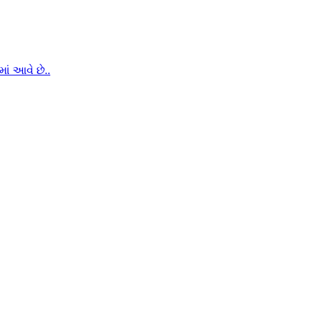
ં આવે છે..