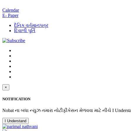
Calendar
E- Paper
દૈનિક વર્તમાનપત્ર
દિવાળી પુર્તિ
×
NOTIFICATION
Nobat ના બધા ન્યુઝ તમારા નોટીફીકેસન મેળવવા માટે નીચે I Underst
I Understand