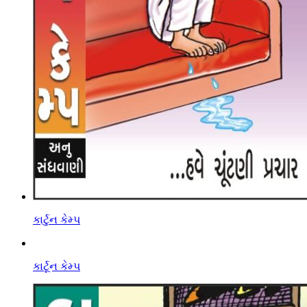
કાર્ટુન કેમ્પ
કાર્ટૂન કેમ્પ