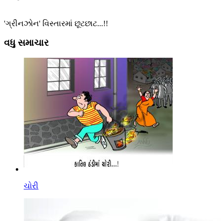
'ગ્રીનઝોન' વિસ્તારમાં છૂટછાટ...!!
વધુ સમાચાર
ચોરી