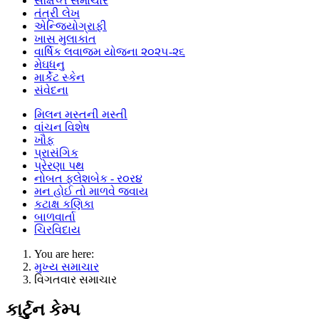
સંક્ષિપ્ત સમાચાર
તંત્રી લેખ
એન્જિયોગ્રાફી
ખાસ મુલાકાત
વાર્ષિક લવાજમ યોજના ૨૦૨૫-૨૬
મેઘધનુ
માર્કેટ સ્કેન
સંવેદના
મિલન મસ્તની મસ્તી
વાંચન વિશેષ
ખૌફ
પ્રાસંગિક
પ્રેરણા પથ
નોબત ફ્લેશબેક - ર૦ર૪
મન હોઈ તો માળવે જવાય
કટાક્ષ કણિકા
બાળવાર્તા
ચિરવિદાય
You are here:
મુખ્ય સમાચાર
વિગતવાર સમાચાર
કાર્ટુન કેમ્પ