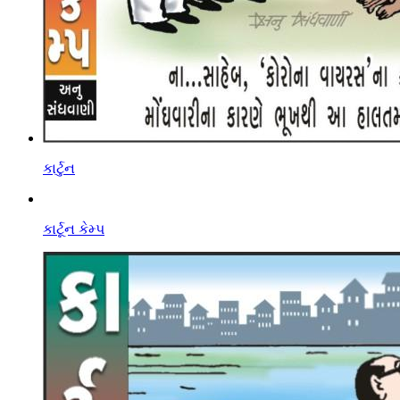
કાર્ટુન
કાર્ટૂન કેમ્પ