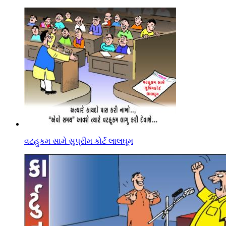
વટહુકમ સામે સુપ્રીમ કોર્ટ લાલઘૂમ