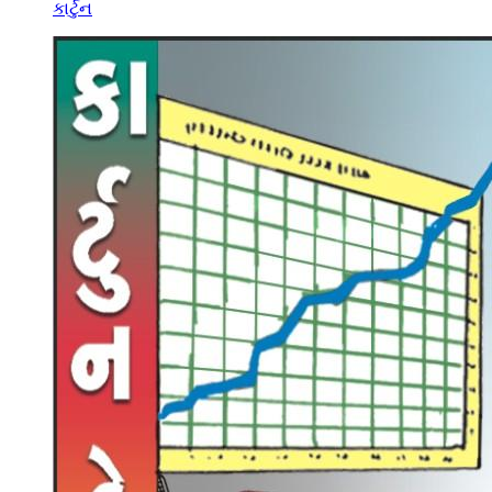
કાર્ટુન