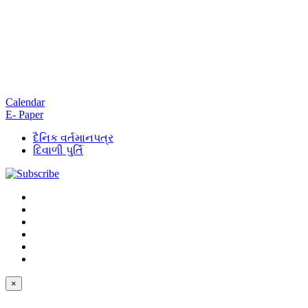
Calendar
E- Paper
દૈનિક વર્તમાનપત્ર
દિવાળી પુર્તિ
×