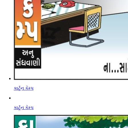
કાર્ટૂન કેમ્પ
કાર્ટૂન કેમ્પ