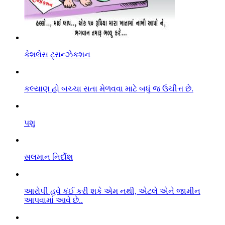
કેશલેસ ટ્રાન્ઝેકશન
કલ્યાણ હો બચ્ચા સતા મેળવવા માટે બધું જ ઉચીત્ત છે.
પશુ
સલમાન નિર્દોશ
આરો૫ી હવે કંઈ કરી શકે એમ નથી, એટલે એને જામીન
આપવામાં આવે છે..