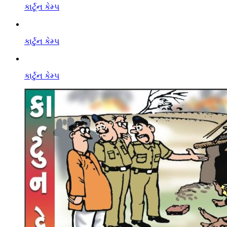
કાર્ટૂન કેમ્પ
કાર્ટુન કેમ્પ
કાર્ટુન કેમ્પ