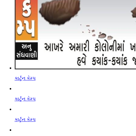
કાર્ટૂન કેમ્પ
કાર્ટૂન કેમ્પ
કાર્ટુન કેમ્પ