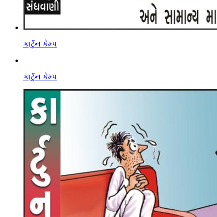
કાર્ટુન કેમ્પ
કાર્ટુન કેમ્પ