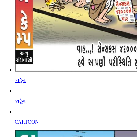
કાર્ટૂન
કાર્ટૂન
CARTOON