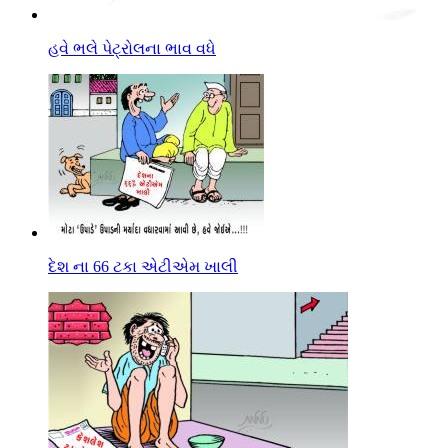
હવે ભલે પેટ્રોલના ભાવ વધે
દેશ ના 66 ટકા એટીએમ ખાલી