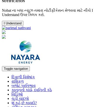
NOTIFICATION
Nobat ના બધા ન્યુઝ તમારા નોટીફીકેસન મેળવવા માટે નીચે I
Understand ઉપર ક્લિક કરો.
I Understand
Toggle navigation
દિવાળી વિશેષાંક
રાશિફળ
બજેટ પ્રતિભાવ
કાનૂનનો કાંઠો, ધ્વનિની કંઠે
વિડિઓ
ચૂડી ચાંદલો
શું કહે છે કાયદો?