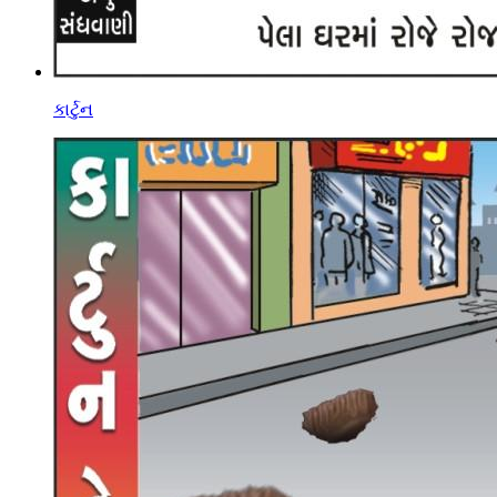
કાર્ટુન