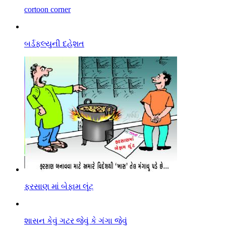
cortoon corner
બર્ડફલ્યુની દહેશત
ફરસાણ માં બેફામ લૂંટ
શાસન કેવું ગટર જેવું કે ગંગા જેવું