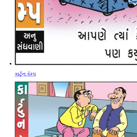
કાર્ટૂન કેમ્પ