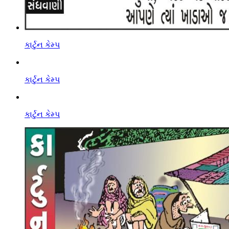
કાર્ટુન કેમ્પ
કાર્ટુન કેમ્પ
કાર્ટુન કેમ્પ