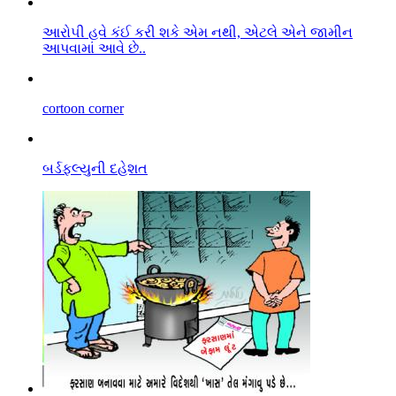
આરો૫ી હવે કંઈ કરી શકે એમ નથી, એટલે એને જામીન
આપવામાં આવે છે..
cortoon corner
બર્ડફલ્યુની દહેશત