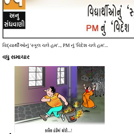
વિદ્યાર્થીઓનું 'સ્કૂલ ચલે હમ'.., PM નું 'વિદેશ ચલે હમ'...
વધુ સમાચાર