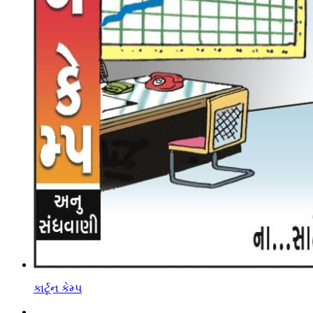
કાર્ટૂન કેમ્પ