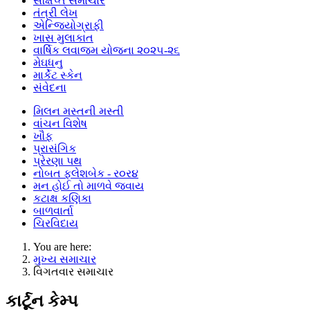
સંક્ષિપ્ત સમાચાર
તંત્રી લેખ
એન્જિયોગ્રાફી
ખાસ મુલાકાત
વાર્ષિક લવાજમ યોજના ૨૦૨૫-૨૬
મેઘધનુ
માર્કેટ સ્કેન
સંવેદના
મિલન મસ્તની મસ્તી
વાંચન વિશેષ
ખૌફ
પ્રાસંગિક
પ્રેરણા પથ
નોબત ફ્લેશબેક - ર૦ર૪
મન હોઈ તો માળવે જવાય
કટાક્ષ કણિકા
બાળવાર્તા
ચિરવિદાય
You are here:
મુખ્ય સમાચાર
વિગતવાર સમાચાર
કાર્ટૂન કેમ્પ