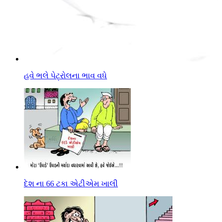
હવે ભલે પેટ્રોલના ભાવ વધે
દેશ ના 66 ટકા એટીએમ ખાલી