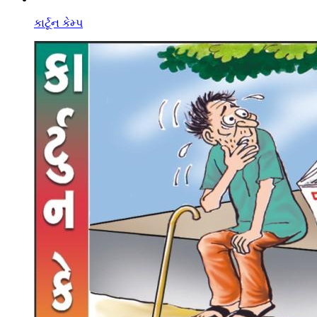
કાર્ટૂન કેમ્પ