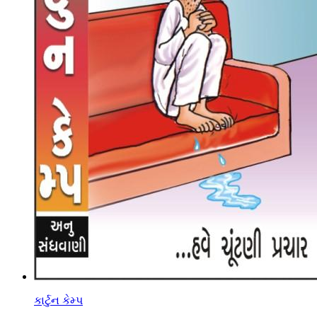
કાર્ટુન કેમ્પ