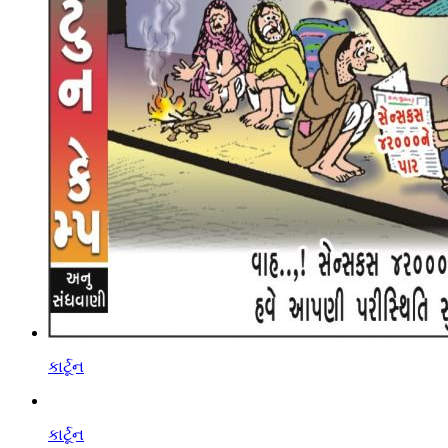
કાર્ટૂન
કાર્ટૂન