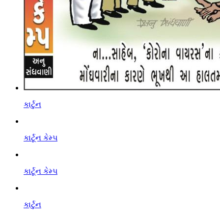
કાર્ટુન
કાર્ટૂન કેમ્પ
કાર્ટૂન કેમ્પ
કાર્ટુન