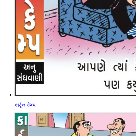
કાર્ટૂન કેમ્પ