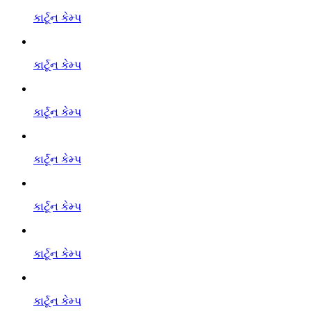
કાર્ટૂન કેમ્પ
કાર્ટૂન કેમ્પ
કાર્ટૂન કેમ્પ
કાર્ટૂન કેમ્પ
કાર્ટૂન કેમ્પ
કાર્ટૂન કેમ્પ
કાર્ટૂન કેમ્પ