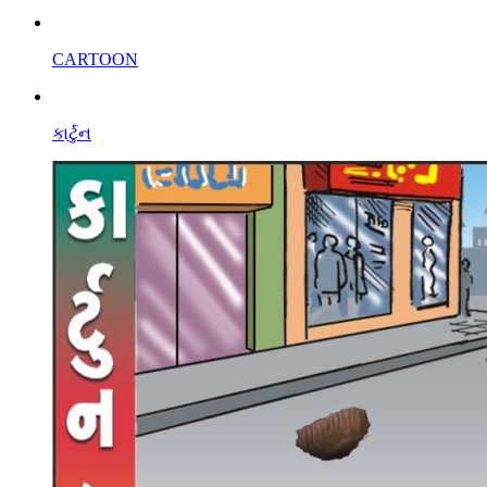
CARTOON
કાર્ટુન