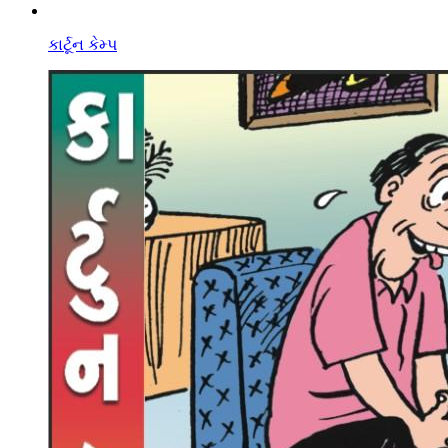
કાર્ટૂન કેમ્પ