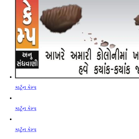
કાર્ટૂન કેમ્પ
કાર્ટૂન કેમ્પ
કાર્ટુન કેમ્પ