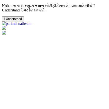
Nobat ના બધા ન્યુઝ તમારા નોટીફીકેસન મેળવવા માટે નીચે I
Understand ઉપર ક્લિક કરો.
I Understand