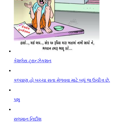
કેશલેસ ટ્રાન્ઝેકશન
કલ્યાણ હો બચ્ચા સતા મેળવવા માટે બધું જ ઉચીત્ત છે.
પશુ
સલમાન નિર્દોશ