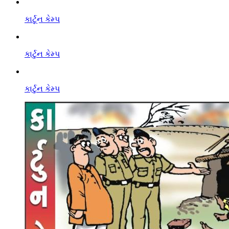
કાર્ટૂન કેમ્પ
કાર્ટુન કેમ્પ
કાર્ટુન કેમ્પ