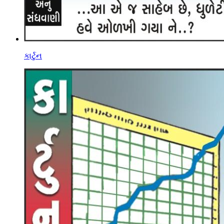
કાર્ટુન