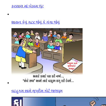
ફરસાણ માં બેફામ લૂંટ
શાસન કેવું ગટર જેવું કે ગંગા જેવું
વટહુકમ સામે સુપ્રીમ કોર્ટ લાલઘૂમ