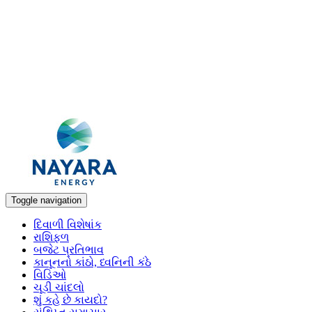
Toggle navigation
દિવાળી વિશેષાંક
રાશિફળ
બજેટ પ્રતિભાવ
કાનૂનનો કાંઠો, ધ્વનિની કંઠે
વિડિઓ
ચૂડી ચાંદલો
શું કહે છે કાયદો?