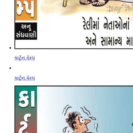
કાર્ટુન કેમ્પ
કાર્ટુન કેમ્પ