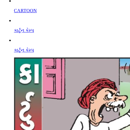
CARTOON
કાર્ટૂન કેમ્પ
કાર્ટૂન કેમ્પ