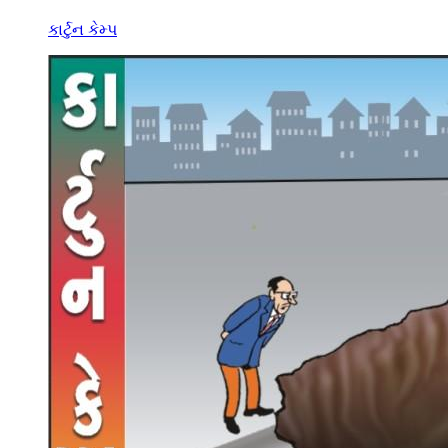
કાર્ટુન કેમ્પ