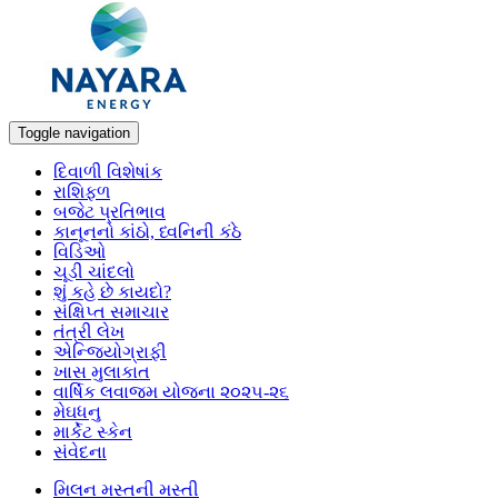
Toggle navigation
દિવાળી વિશેષાંક
રાશિફળ
બજેટ પ્રતિભાવ
કાનૂનનો કાંઠો, ધ્વનિની કંઠે
વિડિઓ
ચૂડી ચાંદલો
શું કહે છે કાયદો?
સંક્ષિપ્ત સમાચાર
તંત્રી લેખ
એન્જિયોગ્રાફી
ખાસ મુલાકાત
વાર્ષિક લવાજમ યોજના ૨૦૨૫-૨૬
મેઘધનુ
માર્કેટ સ્કેન
સંવેદના
મિલન મસ્તની મસ્તી