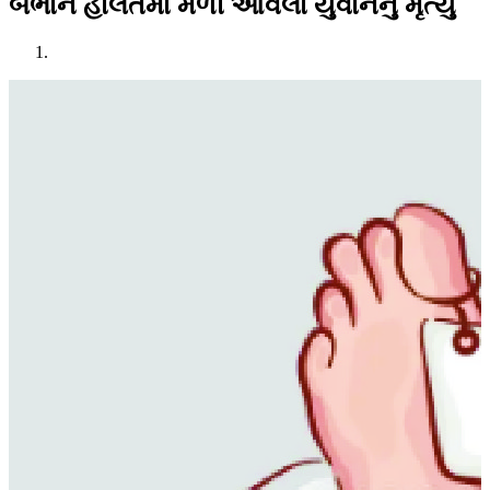
બેભાન હાલતમાં મળી આવેલા યુવાનનું મૃત્યુ