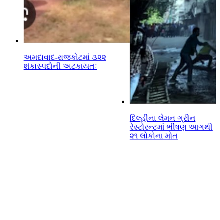
અમદાવાદ-રાજકોટમાં ૩૨૨
શંકાસ્પદોની અટકાયતઃ
દિલ્હીના લેમન ગ્રીન
રેસ્ટોરન્ટમાં ભીષણ આગથી
૨૧ લોકોના મોત