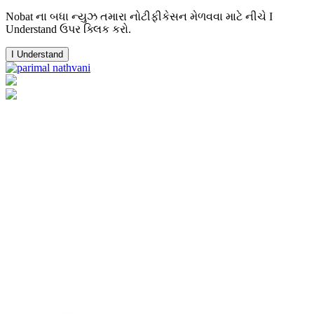
Nobat ના બધા ન્યુઝ તમારા નોટીફીકેસન મેળવવા માટે નીચે I
Understand ઉપર ક્લિક કરો.
I Understand