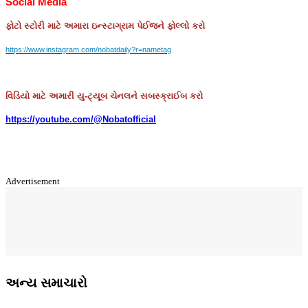
Social Media
ફોટો
સ્ટોરી
માટે
અમારા
ઇન્સ્ટાગ્રામ
પેઈજને
ફોલ્લો
કરો
https://www.instagram.com/nobatdaily?r=nametag
વિડિયો માટે અમારી યુ-ટ્યૂબ ચેનલને સબસ્ક્રાઈબ કરો
https://youtube.com/@Nobatofficial
Advertisement
અન્ય સમાચારો