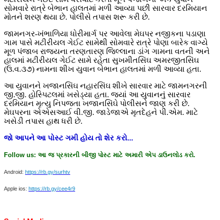
સોમવારે રાત્રે બેભાન હાલતમાં મળી આવ્યા પછી સારવાર દરમિયાન
મોતને શરણ થયા છે. પોલીસે તપાસ શરૂ કરી છે.
જામનગર-ખંભાળિયા ધોરીમાર્ગ પર આવેલા મેઘપર નજીકના પડાણા
ગામ પાસે મટીરીયલ ગેઈટ સામેથી સોમવારે રાત્રે પોણા બારેક વાગ્યે
મૂળ પંજાબ રાજ્યના તરણતારણ જિલ્લાના ડાંગ ગામના વતની અને
હાલમાં મટીરીયલ ગેઈટ સામે રહેતા સુખમીતસિંઘ અમરજીતસિંઘ
(ઉ.વ.૩૭) નામના શીખ યુવાન બેભાન હાલતમાં મળી આવ્યા હતા.
આ યુવાનને ખજાનસિંઘ નહારસિંઘ શીખે સારવાર માટે જામનગરની
જી.જી. હોસ્પિટલમાં ખસેડ્યા હતા. જ્યાં આ યુવાનનું સારવાર
દરમિયાન મૃત્યુ નિપજતા ખજાનસિંઘે પોલીસને જાણ કરી છે.
મેઘપરના એએસઆઈ વી.જી. જાડેજાએ મૃતદેહને પી.એમ. માટે
ખસેડી તપાસ હાથ ધરી છે.
જો
આપને
આ
પોસ્ટ
ગમી
હોય
તો
શેર
કરો
...
Follow us:
આ
જ
પ્રકારની
બીજી
પોસ્ટ
માટે
અમારી
એપ
ડાઉનલોડ
કરો
.
Android:
https://rb.gy/surhtv
Apple ios:
https://rb.gy/cee4r9