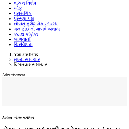
વાંચન વિશેષ
ખૌફ
પ્રાસંગિક
પ્રેરણા પથ
નોબત ફ્લેશબેક - ર૦ર૪
મન હોઈ તો માળવે જવાય
કટાક્ષ કણિકા
બાળવાર્તા
ચિરવિદાય
You are here:
મુખ્ય સમાચાર
વિગતવાર સમાચાર
Advertisement
Author:
નોબત સમાચાર