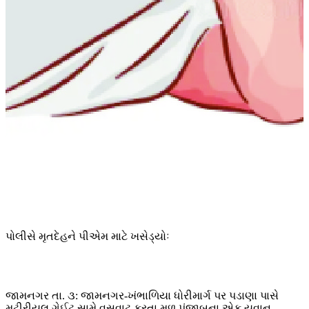
પોલીસે મૃતદેહને પીએમ માટે ખસેડ્યોઃ
જામનગર તા. ૩: જામનગર-ખંભાળિયા ધોરીમાર્ગ પર પડાણા પાસે
મટીરીયલ ગેઈટ સામે વસવાટ કરતા મૂળ પંજાબના એક યુવાન