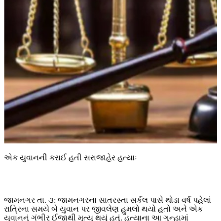
એક યુવાનની કરાઈ હતી સરાજાહેર હત્યાઃ
જામનગર તા. ૩: જામનગરના સાતરસ્તા સર્કલ પાસે થોડા વર્ષ પહેલાં
રાત્રિના સમયે બે યુવાન પર જીવલેણ હુમલો થયો હતો અને એક
યુવાનનું ગંભીર ઈજાથી મૃત્યુ થયું હતું. હત્યાના આ ગુન્હામાં