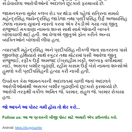
સંડોવાયેલા આરોપીઓનો અદાલતે છૂટકારો ફરમાવ્યો છે.
જામનગરના સુમેર કલબ રોડ પર થોડા વર્ષ પહેલાં રાત્રિના સમયે
મહેન્દ્રસિંહ જયેન્દ્રસિંહ જાડેજા તથા પ્રદીપસિંહ ઉર્ફે અજયસિંહ
ઝાલા નામના યુવાનો નાસ્તો કરવા એક રેંકડીએ ગયા ત્યાં જીતુ
રાજુભાઈ મકવાણા નામના શખ્સ સાથે સામે જોવાની બાબતે
બોલાચાલી થઈ હતી. આ વેળાએ જીતુએ ફોન કરીને અન્ય
વ્યક્તિઓને બોલાવી લીધા હતા.
ત્યારપછી મહેન્દ્રસિંહ અને પ્રદીપસિંહ નીકળી જતા સાતરસ્તા પાસે
જીવલેણ હથિયારો સાથે સ્કૂટર તથા મોટરમાં ધસી આવેલા જીતુ
રાજુભાઈ, રફીક ઉર્ફે અમજદ ઈબ્રાહીમ ખફી, અલ્તાફ વલીમામદ
નાઈ, અસગર બશીર બુઢાણી, રહીમ કાસમ ઉર્ફે બેરો નામના શખ્સોએ
હુમલો કરી પ્રદીપસિંહની હત્યા કરી નાખી હતી.
ઉપરોક્ત કેસ જામનગરની અદાલતમાં ચાલી જતાં અદાલતે
આરોપીઓમાંથી અસગર બશીર બુઢાણીનો છૂટકારો ફરમાવ્યો છે.
આરોપી તરફથી વકીલ અમિત જે. પરમાર, રાહુલ જે. પરમાર રોકાયા
હતા.
જો
આપને
આ
પોસ્ટ
ગમી
હોય
તો
શેર
કરો
...
Follow us:
આ
જ
પ્રકારની
બીજી
પોસ્ટ
માટે
અમારી
એપ
ડાઉનલોડ
કરો
.
Android:
https://rb.gy/surhtv