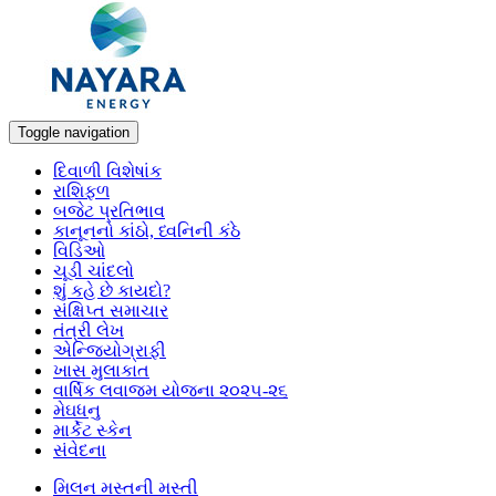
Toggle navigation
દિવાળી વિશેષાંક
રાશિફળ
બજેટ પ્રતિભાવ
કાનૂનનો કાંઠો, ધ્વનિની કંઠે
વિડિઓ
ચૂડી ચાંદલો
શું કહે છે કાયદો?
સંક્ષિપ્ત સમાચાર
તંત્રી લેખ
એન્જિયોગ્રાફી
ખાસ મુલાકાત
વાર્ષિક લવાજમ યોજના ૨૦૨૫-૨૬
મેઘધનુ
માર્કેટ સ્કેન
સંવેદના
મિલન મસ્તની મસ્તી