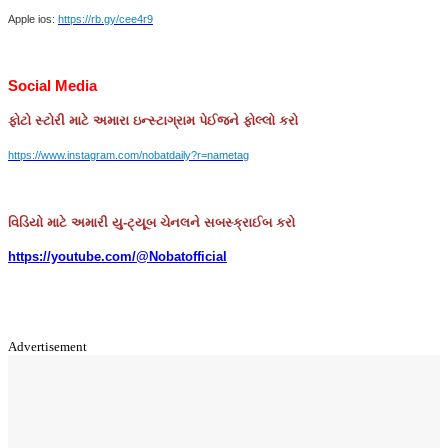
Apple ios:
https://rb.gy/cee4r9
Social Media
ફોટો
સ્ટોરી
માટે
અમારા
ઇન્સ્ટાગ્રામ
પેઈજને
ફોલ્લો
કરો
https://www.instagram.com/nobatdaily?r=nametag
વિડિયો માટે અમારી યુ-ટ્યૂબ ચેનલને સબસ્ક્રાઈબ કરો
https://youtube.com/@Nobatofficial
Advertisement