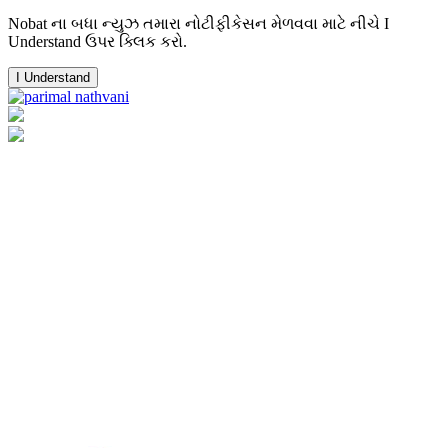
Nobat ના બધા ન્યુઝ તમારા નોટીફીકેસન મેળવવા માટે નીચે I
Understand ઉપર ક્લિક કરો.
I Understand