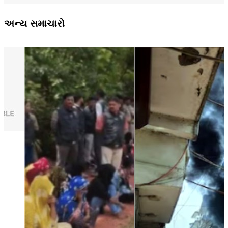
અન્ય સમાચારો