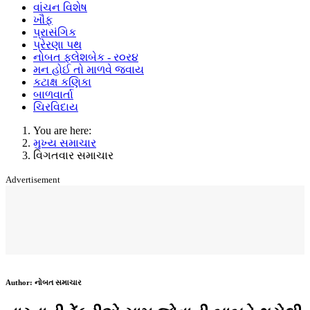
વાંચન વિશેષ
ખૌફ
પ્રાસંગિક
પ્રેરણા પથ
નોબત ફ્લેશબેક - ર૦ર૪
મન હોઈ તો માળવે જવાય
કટાક્ષ કણિકા
બાળવાર્તા
ચિરવિદાય
You are here:
મુખ્ય સમાચાર
વિગતવાર સમાચાર
Advertisement
Author:
નોબત સમાચાર