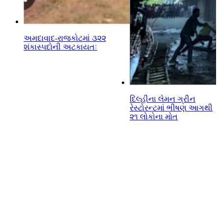
અમદાવાદ-રાજકોટમાં ૩૨૨
શંકાસ્પદોની અટકાયતઃ
દિલ્હીના લેમન ગ્રીન
રેસ્ટોરન્ટમાં ભીષણ આગથી
૨૧ લોકોના મોત