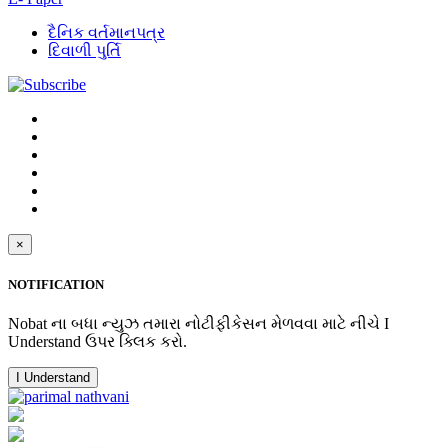
દૈનિક વર્તમાનપત્ર
દિવાળી પુર્તિ
×
NOTIFICATION
Nobat ના બધા ન્યુઝ તમારા નોટીફીકેસન મેળવવા માટે નીચે I
Understand ઉપર ક્લિક કરો.
I Understand