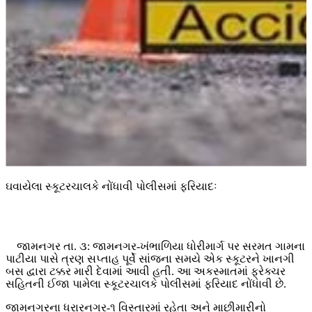
ઘવાયેલા સ્કૂટરચાલકે નોંધાવી પોલીસમાં ફરિયાદઃ
જામનગર તા. ૩: જામનગર-ખંભાળિયા ધોરીમાર્ગ પર સરમત ગામના
પાટીયા પાસે ત્રણ સપ્તાહ પૂર્વે સાંજના સમયે એક સ્કૂટરને ખાનગી
બસ દ્વારા ટક્કર મારી દેવામાં આવી હતી. આ અકસ્માતમાં ફ્રેક્ચર
સહિતની ઈજા પામેલા સ્કૂટરચાલકે પોલીસમાં ફરિયાદ નોંધાવી છે.
જામનગરના ધરારનગર-૧ વિસ્તારમાં રહેતા અને માછીમારીનો