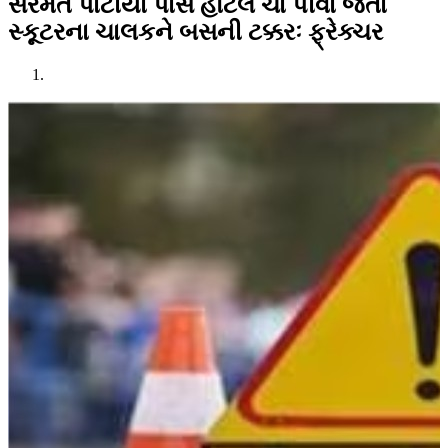
સરમત પાટીયા પાસે હોટલે ચા પીવા જતાં
સ્કૂટરના ચાલકને બસની ટક્કરઃ ફ્રેક્ચર