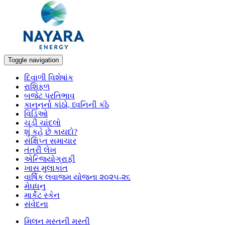
Toggle navigation
દિવાળી વિશેષાંક
રાશિફળ
બજેટ પ્રતિભાવ
કાનૂનનો કાંઠો, ધ્વનિની કંઠે
વિડિઓ
ચૂડી ચાંદલો
શું કહે છે કાયદો?
સંક્ષિપ્ત સમાચાર
તંત્રી લેખ
એન્જિયોગ્રાફી
ખાસ મુલાકાત
વાર્ષિક લવાજમ યોજના ૨૦૨૫-૨૬
મેઘધનુ
માર્કેટ સ્કેન
સંવેદના
મિલન મસ્તની મસ્તી