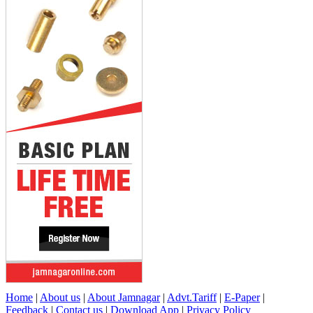
Home
|
About us
|
About Jamnagar
|
Advt.Tariff
|
E-Paper
|
Feedback
|
Contact us
|
Download App
|
Privacy Policy