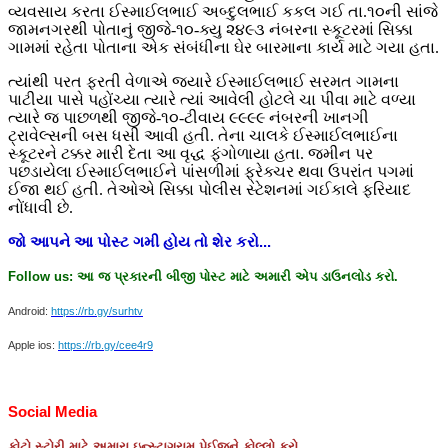
વ્યવસાય કરતા ઈસ્માઈલભાઈ અબ્દુલભાઈ કકલ ગઈ તા.૧૦ની સાંજે
જામનગરથી પોતાનું જીજે-૧૦-ક્યુ ૨૪૯૩ નંબરના સ્કૂટરમાં સિક્કા
ગામમાં રહેતા પોતાના એક સંબંધીના ઘેર બારમાના કાર્ય માટે ગયા હતા.
ત્યાંથી પરત ફરતી વેળાએ જ્યારે ઈસ્માઈલભાઈ સરમત ગામના
પાટીયા પાસે પહોંચ્યા ત્યારે ત્યાં આવેલી હોટલે ચા પીવા માટે વળ્યા
ત્યારે જ પાછળથી જીજે-૧૦-ટીવાય ૯૯૯૯ નંબરની ખાનગી
ટ્રાવેલ્સની બસ ધસી આવી હતી. તેના ચાલકે ઈસ્માઈલભાઈના
સ્કૂટરને ટક્કર મારી દેતા આ વૃદ્ધ ફંગોળાયા હતા. જમીન પર
પછડાયેલા ઈસ્માઈલભાઈને પાંસળીમાં ફ્રેક્ચર થવા ઉપરાંત પગમાં
ઈજા થઈ હતી. તેઓએ સિક્કા પોલીસ સ્ટેશનમાં ગઈકાલે ફરિયાદ
નોંધાવી છે.
જો
આપને
આ
પોસ્ટ
ગમી
હોય
તો
શેર
કરો
...
Follow us:
આ
જ
પ્રકારની
બીજી
પોસ્ટ
માટે
અમારી
એપ
ડાઉનલોડ
કરો
.
Android:
https://rb.gy/surhtv
Apple ios:
https://rb.gy/cee4r9
Social Media
ફોટો
સ્ટોરી
માટે
અમારા
ઇન્સ્ટાગ્રામ
પેઈજને
ફોલ્લો
કરો