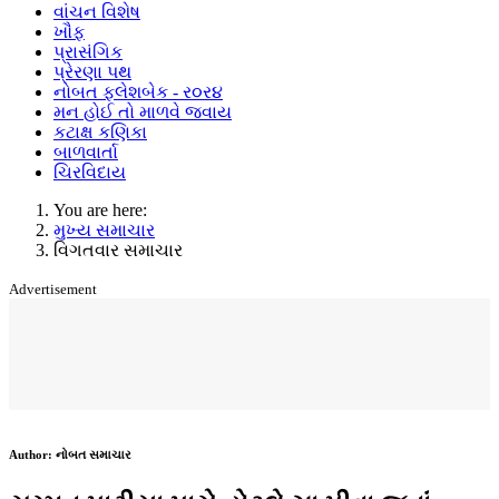
વાંચન વિશેષ
ખૌફ
પ્રાસંગિક
પ્રેરણા પથ
નોબત ફ્લેશબેક - ર૦ર૪
મન હોઈ તો માળવે જવાય
કટાક્ષ કણિકા
બાળવાર્તા
ચિરવિદાય
You are here:
મુખ્ય સમાચાર
વિગતવાર સમાચાર
Advertisement
Author:
નોબત સમાચાર