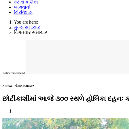
કટાક્ષ કણિકા
બાળવાર્તા
ચિરવિદાય
You are here:
મુખ્ય સમાચાર
વિગતવાર સમાચાર
Advertisement
Author:
નોબત સમાચાર
છોટીકાશીમાં આજે ૩૦૦ સ્થળે હોલિકા દહનઃ કા