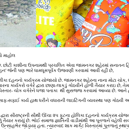
નો માહોલ
 છોટી કાશીના ઉપનામથી પ્રચલિત એવા જામનગર શહેરમાં સનાતન હિન્દુ
' જેની પણ ભારે ધામધૂમપૂર્વક ઉજવણી કરવામાં આવી રહી છે,
 દહનનો કાર્યક્રમ યોજાયો છે. જામનગર શહેરના નાના મોટા ચોક, શેરી,
ા કાર્યકરો વગેરે દ્વારા છાણા-લાકડું ગોઠવીને હોળી તૈયાર કરાઇ છે, 
તાર- ચોક વગેરેને ધજા પતાકા થી સુસજ્જ કરવામાં આવ્યા છે. આને હો
-સફાઈ કાર્ય હાથ ધરીને વધારાની લાઇટિંગની વ્યવસ્થા પણ ગોઠવી આપવ
 દ્વારા સૌરાષ્ટ્રની સૌથી ઊંચા ૨૫ ફૂટના હોલિકા દહનનો કાર્યક્રમ યો
ું તૈયાર કરાયું છે. ભોઈ સમાજ જ્ઞાતિની વાડીમાંથી આ પૂતળાને વહેલી સવ
સાહભેર જોડાયા હતા. ત્યારબાદ શાક માર્કેટ વિસ્તારમાં પૂતળાનું સ્થાપન