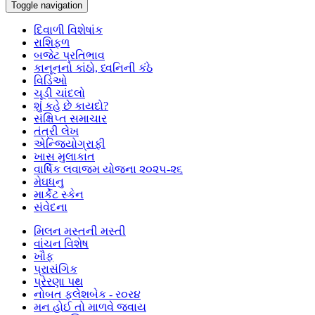
Toggle navigation
દિવાળી વિશેષાંક
રાશિફળ
બજેટ પ્રતિભાવ
કાનૂનનો કાંઠો, ધ્વનિની કંઠે
વિડિઓ
ચૂડી ચાંદલો
શું કહે છે કાયદો?
સંક્ષિપ્ત સમાચાર
તંત્રી લેખ
એન્જિયોગ્રાફી
ખાસ મુલાકાત
વાર્ષિક લવાજમ યોજના ૨૦૨૫-૨૬
મેઘધનુ
માર્કેટ સ્કેન
સંવેદના
મિલન મસ્તની મસ્તી
વાંચન વિશેષ
ખૌફ
પ્રાસંગિક
પ્રેરણા પથ
નોબત ફ્લેશબેક - ર૦ર૪
મન હોઈ તો માળવે જવાય