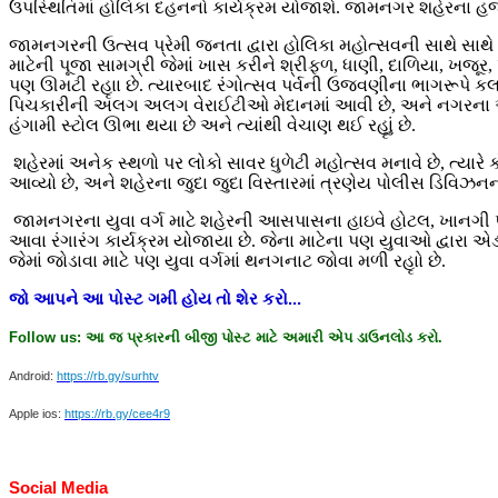
ઉપસ્થિતિમાં હોલિકા દહનનો કાર્યક્રમ યોજાશે. જામનગર શહેરના હજારો
જામનગરની ઉત્સવ પ્રેમી જનતા દ્વારા હોલિકા મહોત્સવની સાથે સાથે રં
માટેની પૂજા સામગ્રી જેમાં ખાસ કરીને શ્રીફળ, ધાણી, દાળિયા, ખજૂ
પણ ઊમટી રહૃાા છે. ત્યારબાદ રંગોત્સવ પર્વની ઉજવણીના ભાગરૂપે કલર
પિચકારીની અલગ અલગ વેરાઈટીઓ મેદાનમાં આવી છે, અને નગરના અનેક
હંગામી સ્ટોલ ઊભા થયા છે અને ત્યાંથી વેચાણ થઈ રહૃાું છે.
શહેરમાં અનેક સ્થળો પર લોકો સાવર ધુળેટી મહોત્સવ મનાવે છે, ત્યા
આવ્યો છે, અને શહેરના જુદા જુદા વિસ્તારમાં ત્રણેય પોલીસ ડિવિઝનની
જામનગરના યુવા વર્ગ માટે શહેરની આસપાસના હાઇવે હોટલ, ખાનગી પાર
આવા રંગારંગ કાર્યક્રમ યોજાયા છે. જેના માટેના પણ યુવાઓ દ્વારા એડ
જેમાં જોડાવા માટે પણ યુવા વર્ગમાં થનગનાટ જોવા મળી રહૃાો છે.
જો
આપને
આ
પોસ્ટ
ગમી
હોય
તો
શેર
કરો
...
Follow us:
આ
જ
પ્રકારની
બીજી
પોસ્ટ
માટે
અમારી
એપ
ડાઉનલોડ
કરો
.
Android:
https://rb.gy/surhtv
Apple ios:
https://rb.gy/cee4r9
Social Media