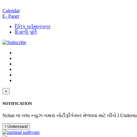
Calendar
E- Paper
દૈનિક વર્તમાનપત્ર
દિવાળી પુર્તિ
×
NOTIFICATION
Nobat ના બધા ન્યુઝ તમારા નોટીફીકેસન મેળવવા માટે નીચે I Underst
I Understand