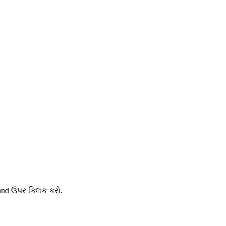
and ઉપર ક્લિક કરો.