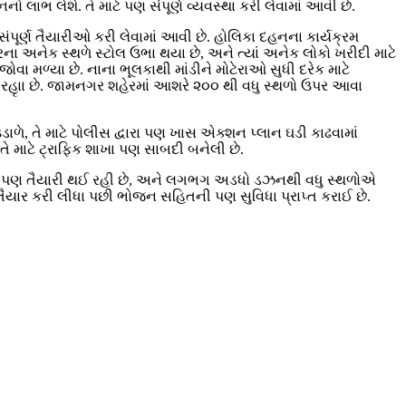
ાભ લેશે. તે માટે પણ સંપૂર્ણ વ્યવસ્થા કરી લેવામાં આવી છે.
સંપૂર્ણ તૈયારીઓ કરી લેવામાં આવી છે. હોલિકા દહનના કાર્યક્રમ
ના અનેક સ્થળે સ્ટોલ ઉભા થયા છે, અને ત્યાં અનેક લોકો ખરીદી માટે
ા મળ્યા છે. નાના ભૂલકાથી માંડીને મોટેરાઓ સુધી દરેક માટે
હૃાા છે. જામનગર શહેરમાં આશરે ૨૦૦ થી વધુ સ્થળો ઉપર આવા
ળે, તે માટે પોલીસ દ્વારા પણ ખાસ એક્શન પ્લાન ઘડી કાઢવામાં
તે માટે ટ્રાફિક શાખા પણ સાબદી બનેલી છે.
પર્વની પણ તૈયારી થઈ રહી છે, અને લગભગ અડધો ડઝનથી વધુ સ્થળોએ
ા તૈયાર કરી લીધા પછી ભોજન સહિતની પણ સુવિધા પ્રાપ્ત કરાઈ છે.