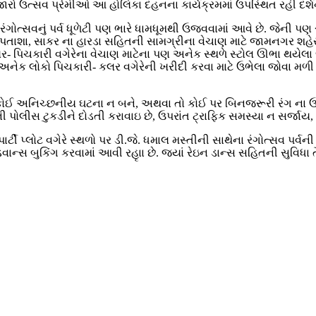
 ઉત્સવ પ્રેમીઓ આ હોલિકા દહનના કાર્યક્રમમાં ઉપસ્થિત રહી દર્શનનો લ
ગોત્સવનું પર્વ ધૂળેટી પણ ભારે ધામધૂમથી ઉજવવામાં આવે છે. જેની પણ 
ર, પતાશા, સાકર ના હારડા સહિતની સામગ્રીના વેચાણ માટે જામનગર શહેર
- પિચકારી વગેરેના વેચાણ માટેના પણ અનેક સ્થળે સ્ટોલ ઊભા થયેલા જોવ
 લોકો પિચકારી- કલર વગેરેની ખરીદી કરવા માટે ઉભેલા જોવા મળી ર
રે કોઈ અનિચ્છનીય ઘટના ન બને, અથવા તો કોઈ પર બિનજરૂરી રંગ ના ઉડા
 પોલીસ ટુકડીને દોડતી કરાવાઇ છે, ઉપરાંત ટ્રાફિક સમસ્યા ન સર્જાય, 
્ટી પ્લોટ વગેરે સ્થળો પર ડી.જે. ધમાલ મસ્તીની સાથેના રંગોત્સવ 
વાન્સ બુકિંગ કરવામાં આવી રહૃાા છે. જ્યાં રેઇન ડાન્સ સહિતની સુવિધ