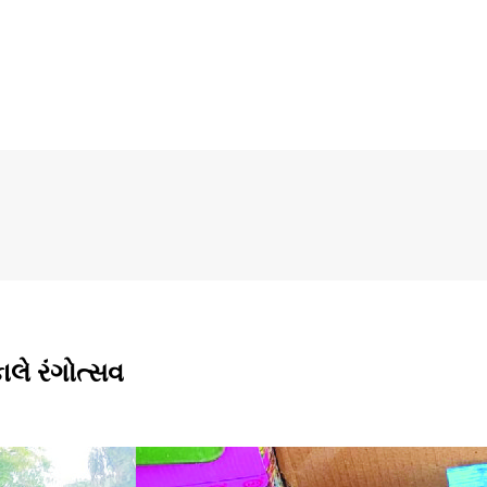
લે રંગોત્સવ