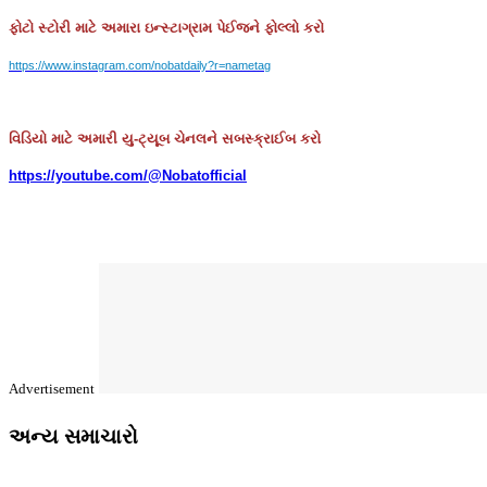
ફોટો
સ્ટોરી
માટે
અમારા
ઇન્સ્ટાગ્રામ
પેઈજને
ફોલ્લો
કરો
https://www.instagram.com/nobatdaily?r=nametag
વિડિયો માટે અમારી યુ-ટ્યૂબ ચેનલને સબસ્ક્રાઈબ કરો
https://youtube.com/@Nobatofficial
Advertisement
અન્ય સમાચારો