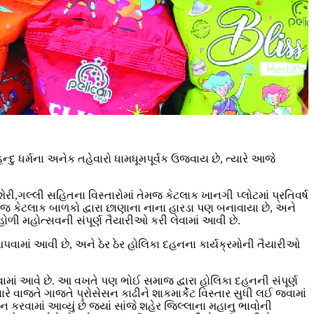
 ધર્મના અનેક તહેવારો ધામધૂમપૂર્વક ઉજવાય છે, ત્યારે આજે
ગલ્લી સહિતના વિસ્તારોમાં તેમજ કેટલાક ખાનગી પ્લોટમાં પ્રતિવર્ષ
તેમજ કેટલાક બાળકો દ્વારા છાણાના નાના હારડા પણ બનાવાયા છે, અને
ળી મહોત્સવની સંપૂર્ણ તૈયારીઓ કરી લેવામાં આવી છે.
ામાં આવી છે, અને ઠેર ઠેર હોલિકા દહનના કાર્યક્રમોની તૈયારીઓ
જવામાં આવે છે. આ વખતે પણ ભોઈ સમાજ દ્વારા હોલિકા દહનની સંપૂર્ણ
ારે વાજતે ગાજતે પ્રોસેસન કાઢીને શાકમાર્કેટ વિસ્તાર સુધી લઈ જવામાં
 કરવામાં આવ્યું છે જ્યાં સાંજે શહેર જિલ્લાના મહાનુ ભાવોની