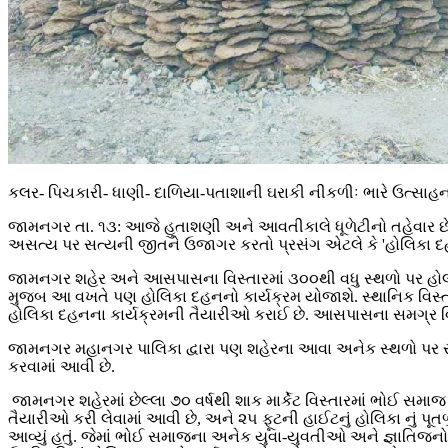
કલર- પિચકારી- ધાણી- દાળિયા-પતાશાની ઘરાકી નીકળીઃ ભારે ઉત્સાહ
જામનગર તા. ૧૩: આજે હુતાશણી અને આવતીકાલે ધૂળેટીનો તહેવાર છે.
અસત્ય પર સત્યની જીતને ઉજાગર કરતો પ્રસંગ એટલે કે 'હોલિકા દહન
જામનગર શહેર અને આસપાસના વિસ્તારમાં ૩૦૦થી વધુ સ્થળો પર હોલીકા
મુજબ આ વખતે પણ હોલિકા દહનનો કાર્યક્રમ યોજાશે. સ્થાનિક વિસ્તારન
હોલિકા દહનના કાર્યક્રમની તૈયારીઓ કરાઈ છે. આસપાસના સમગ્ર વિસ્
જામનગર મહાનગર પાલિકા દ્વારા પણ શહેરના આવા અનેક સ્થળો પર સાફ
કરવામાં આવી છે.
જામનગર શહેરમાં છેલ્લા ૭૦ વર્ષથી શાક માર્કેટ વિસ્તારમાં ભોઈ સમાજ
તૈયારીઓ કરી લેવામાં આવી છે, અને ૨૫ ફૂટની હાઈટનું હોલિકા નું પૂતળ
આવ્યું હતું. જેમાં ભોઈ સમાજના અનેક યુવા-યુવતીઓ અને જ્ઞાતિજનો ઉત્