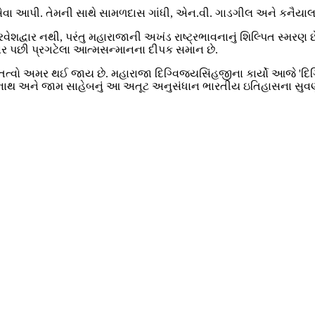
વા આપી. તેમની સાથે સામળદાસ ગાંધી, એન.વી. ગાડગીલ અને કનૈયાલાલ
રવેશદ્વાર નથી, પરંતુ મહારાજાની અખંડ રાષ્ટ્રભાવનાનું શિલ્પિત સ્મરણ
ાર પછી પ્રગટેલા આત્મસન્માનના દીપક સમાન છે.
્યક્તિત્વો અમર થઈ જાય છે. મહારાજા દિગ્વિજયસિંહજીના કાર્યો આજે '
ોમનાથ અને જામ સાહેબનું આ અતૂટ અનુસંધાન ભારતીય ઇતિહાસના સુવર્ણ 