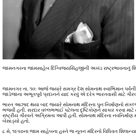
જામનગરના જામસાહેબ દિગ્વિજયસિંહજીની અખંડ રાષ્ટ્રભાવનાનું શ
જામનગર તા. ૧૦: આજે જ્યારે સમગ્ર દેશ સોમનાથ સ્વાભિમાન પર્વની
જાડેજાના અભૂતપૂર્વ પ્રદાનને યાદ કરવું એ દરેક ભારતવાસી માટે ગૌર
ભારત આઝાદ થયા બાદ જ્યારે સોમનાથ મંદિરના પુનઃનિર્માણનો સંકલ્પ 
ભજવી હતી. સરદાર વલ્લભભાઈ પટેલના દૃષ્ટિકોણને સાકાર કરવા માટે તે
રાષ્ટ્રીય ગૌરવને અગ્રિમતા આપી હતી. સોમનાથ મંદિરના નવનિર્માણ મ
બેસાડ્યો હતો.
૮ મે, ૧૯૫૦ના જામ સાહેબના હસ્તે જ નૂતન મંદિરનો વિધિવત શિલાન્