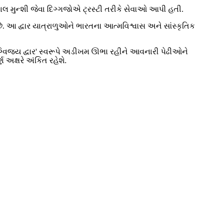
 મુન્શી જેવા દિગ્ગજોએ ટ્રસ્ટી તરીકે સેવાઓ આપી હતી.
 છે. આ દ્વાર યાત્રાળુઓને ભારતના આત્મવિશ્વાસ અને સાંસ્કૃતિક
દિગ્વિજય દ્વાર' સ્વરૂપે અડીખમ ઊભા રહીને આવનારી પેઢીઓને
અક્ષરે અંકિત રહેશે.