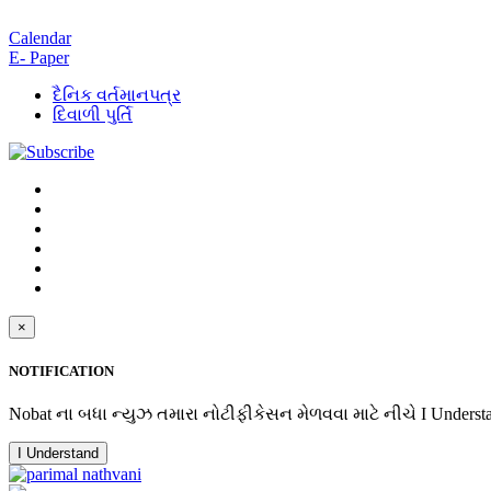
Calendar
E- Paper
દૈનિક વર્તમાનપત્ર
દિવાળી પુર્તિ
×
NOTIFICATION
Nobat ના બધા ન્યુઝ તમારા નોટીફીકેસન મેળવવા માટે નીચે I Underst
I Understand