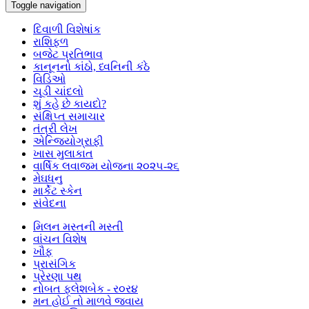
Toggle navigation
દિવાળી વિશેષાંક
રાશિફળ
બજેટ પ્રતિભાવ
કાનૂનનો કાંઠો, ધ્વનિની કંઠે
વિડિઓ
ચૂડી ચાંદલો
શું કહે છે કાયદો?
સંક્ષિપ્ત સમાચાર
તંત્રી લેખ
એન્જિયોગ્રાફી
ખાસ મુલાકાત
વાર્ષિક લવાજમ યોજના ૨૦૨૫-૨૬
મેઘધનુ
માર્કેટ સ્કેન
સંવેદના
મિલન મસ્તની મસ્તી
વાંચન વિશેષ
ખૌફ
પ્રાસંગિક
પ્રેરણા પથ
નોબત ફ્લેશબેક - ર૦ર૪
મન હોઈ તો માળવે જવાય