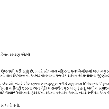
િલ્પિત સ્મરણ એટલે
 ઉજવણી કરી રહૃાો છે, ત્યારે સોમનાથ મંદિરના પુનઃનિર્માણમાં જા
વની વાત છે.ભારતની અખંડ ચેતનાના પ્રતીક સમાન સોમનાથના જીર્ણોદ્ધાર
લેવાયો, ત્યારે સૌરાષ્ટ્રના રાજપ્રમુખ તરીકે મહારાજા દિગ્વિજયસિં
મણે વહીવટી દ્રઢતા અને નૈતિક સમર્થન પૂરું પાડ્યું હતું. જમીન સંપા
ાટે જ્યારે 'સોમનાથ ટ્રસ્ટ'ની રચના કરવામાં આવી, ત્યારે રૂપિયા એક 
યાસ થયો હતો.