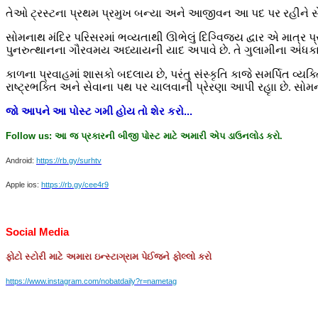
તેઓ ટ્રસ્ટના પ્રથમ પ્રમુખ બન્યા અને આજીવન આ પદ પર રહીને સે
સોમનાથ મંદિર પરિસરમાં ભવ્યતાથી ઊભેલું દિગ્વિજય દ્વાર એ માત્ર પ્
પુનરુત્થાનના ગૌરવમય અધ્યાયની યાદ અપાવે છે. તે ગુલામીના અંધક
કાળના પ્રવાહમાં શાસકો બદલાય છે, પરંતુ સંસ્કૃતિ કાજે સમર્પિત વ
રાષ્ટ્રભક્તિ અને સેવાના પથ પર ચાલવાની પ્રેરણા આપી રહૃાા છે. સ
જો
આપને
આ
પોસ્ટ
ગમી
હોય
તો
શેર
કરો
...
Follow us:
આ
જ
પ્રકારની
બીજી
પોસ્ટ
માટે
અમારી
એપ
ડાઉનલોડ
કરો
.
Android:
https://rb.gy/surhtv
Apple ios:
https://rb.gy/cee4r9
Social Media
ફોટો
સ્ટોરી
માટે
અમારા
ઇન્સ્ટાગ્રામ
પેઈજને
ફોલ્લો
કરો
https://www.instagram.com/nobatdaily?r=nametag