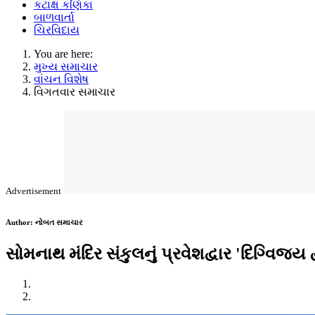
કટાક્ષ કણિકા
બાળવાર્તા
ચિરવિદાય
You are here:
મુખ્ય સમાચાર
વાંચન વિશેષ
વિગતવાર સમાચાર
Advertisement
Author:
નોબત સમાચાર
સોમનાથ મંદિર સંકુલનું પ્રવેશદ્વાર 'દિગ્વિજય દ્વ