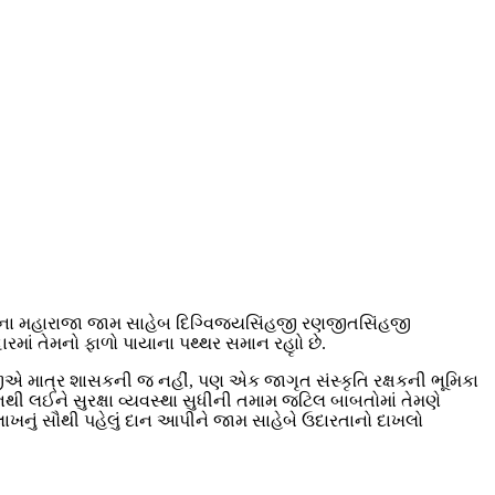
મનગરના મહારાજા જામ સાહેબ દિગ્વિજયસિંહજી રણજીતસિંહજી
માં તેમનો ફાળો પાયાના પથ્થર સમાન રહૃાો છે.
હજીએ માત્ર શાસકની જ નહીં, પણ એક જાગૃત સંસ્કૃતિ રક્ષકની ભૂમિકા
દનથી લઈને સુરક્ષા વ્યવસ્થા સુધીની તમામ જટિલ બાબતોમાં તેમણે
લાખનું સૌથી પહેલું દાન આપીને જામ સાહેબે ઉદારતાનો દાખલો