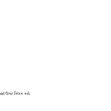
and ઉપર ક્લિક કરો.