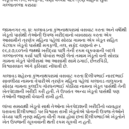
ગલ્લાતલ્લા કરાયાઃ
જામનગર તા. ૪: કાલાવડના કુંભનાથપરામાં વસવાટ કરતા અને વર્ષાેથી
ખેડૂતો પાસેથી તેઓની ઉપજ ખરીદવાનો વ્યવસાય કરતા એક
આસામીને ત્રણેક મહિના પહેલાં સોરઠા ગામના એક ખેડૂત સહિત
કેટલાક ખેડૂતો પાસેથી મગફળી, તલ, સફેદ ચણાનો રૂ।.
૯૬,૯૭,૬૦૧નો જથ્થો ખરીદ્યા પછી તેની રકમ ચૂકવવાની બદલે
ગલ્લાતલ્લા કર્યા પછી પોબારા ભણી લેતાં તમામ ખેડૂતો વતી સોરઠા
ગામના ખેડૂતે પોલીસમાં આ આસામી સામે ઠગાઈ, છેતરપિંડી,
વિશ્વાસઘાત અંગે ફરિયાદ નોંધાવી છે.
કાલાવડ શહેરના કુંભનાથપરામાં વસવાટ કરતા દિલીપભાઈ નારદભાઈ
સાવલીયા નામના વેપારીએ ત્રણેક મહિના પહેલાં કાલાવડ તાલુકાના
સોરઠા ગામના કુલદીપ ગોરધનભાઈ કોઠીયા નામના ખેડૂત પાસેથી તેની
ખેતપેદાશની ખરીદી કરી હતી. તે ઉપરાંત અન્ય ખેડૂતો પાસેથી પણ
તેઓની જણસી વેચાતી રાખી હતી.
લાંબા સમયથી ખેડૂતો સાથે તેઓના ખેતપેદાશની ખરીદીનો વ્યવહાર
ધરાવતા દિલીપભાઈ પર વિશ્વાસ રાખી ખેડૂતોએ પોતાની ઉપજ તેઓને
વેચ્યા પછી ત્રણ મહિના વીતી ગયા હોવા છતાં દિલીપભાઈએ ખેડૂતોને
ખેત ઉપજની ચૂકવવાની થતી રકમ ચૂકવી ન હતી.