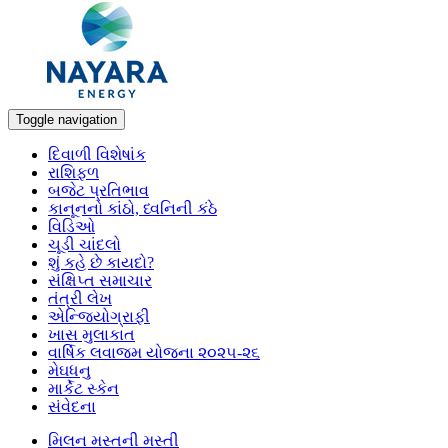
Toggle navigation
દિવાળી વિશેષાંક
રાશિફળ
બજેટ પ્રતિભાવ
કાનૂનનો કાંઠો, ધ્વનિની કંઠે
વિડિઓ
ચૂડી ચાંદલો
શું કહે છે કાયદો?
સંક્ષિપ્ત સમાચાર
તંત્રી લેખ
એન્જિયોગ્રાફી
ખાસ મુલાકાત
વાર્ષિક લવાજમ યોજના ૨૦૨૫-૨૬
મેઘધનુ
માર્કેટ સ્કેન
સંવેદના
મિલન મસ્તની મસ્તી