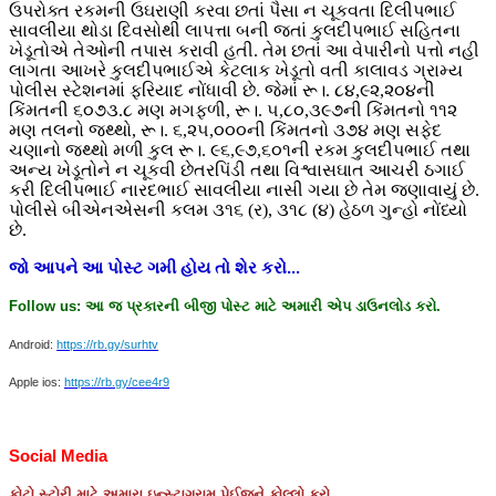
ઉપરોક્ત રકમની ઉઘરાણી કરવા છતાં પૈસા ન ચૂકવતા દિલીપભાઈ
સાવલીયા થોડા દિવસોથી લાપત્તા બની જતાં કુલદીપભાઈ સહિતના
ખેડૂતોએ તેઓની તપાસ કરાવી હતી. તેમ છતાં આ વેપારીનો પત્તો નહી
લાગતા આખરે કુલદીપભાઈએ કેટલાક ખેડૂતો વતી કાલાવડ ગ્રામ્ય
પોલીસ સ્ટેશનમાં ફરિયાદ નોંધાવી છે. જેમાં રૂ।. ૮૪,૯૨,૨૦૪ની
કિંમતની ૬૦૭૩.૮ મણ મગફળી, રૂ।. ૫,૮૦,૩૯૭ની કિંમતનો ૧૧૨
મણ તલનો જથ્થો, રૂ।. ૬,૨૫,૦૦૦ની કિંમતનો ૩૭૪ મણ સફેદ
ચણાનો જથ્થો મળી કુલ રૂ।. ૯૬,૯૭,૬૦૧ની રકમ કુલદીપભાઈ તથા
અન્ય ખેડૂતોને ન ચૂકવી છેતરપિંડી તથા વિશ્વાસઘાત આચરી ઠગાઈ
કરી દિલીપભાઈ નારદભાઈ સાવલીયા નાસી ગયા છે તેમ જણાવાયું છે.
પોલીસે બીએનએસની કલમ ૩૧૬ (ર), ૩૧૮ (૪) હેઠળ ગુન્હો નોંધ્યો
છે.
જો
આપને
આ
પોસ્ટ
ગમી
હોય
તો
શેર
કરો
...
Follow us:
આ
જ
પ્રકારની
બીજી
પોસ્ટ
માટે
અમારી
એપ
ડાઉનલોડ
કરો
.
Android:
https://rb.gy/surhtv
Apple ios:
https://rb.gy/cee4r9
Social Media
ફોટો
સ્ટોરી
માટે
અમારા
ઇન્સ્ટાગ્રામ
પેઈજને
ફોલ્લો
કરો