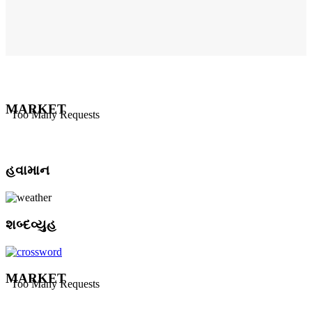
MARKET
હવામાન
શબ્દવ્યુહ
MARKET