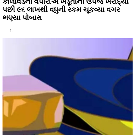
કાલાવડના વેપારીએ ખેડૂતોની ઉપજ ખરીદ્યા
પછી ૯૬ લાખથી વધુની રકમ ચૂકવ્યા વગર
ભણ્યા પોબારા