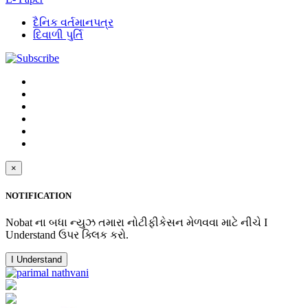
દૈનિક વર્તમાનપત્ર
દિવાળી પુર્તિ
×
NOTIFICATION
Nobat ના બધા ન્યુઝ તમારા નોટીફીકેસન મેળવવા માટે નીચે I
Understand ઉપર ક્લિક કરો.
I Understand