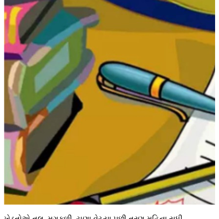
ખેડૂતોએ તલ, મગફળી, ચણા વેચ્યા પછી ત્રણ મહિના સુધી