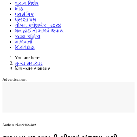
વાંચન વિશેષ
ખૌફ
પ્રાસંગિક
પ્રેરણા પથ
નોબત ફ્લેશબેક - ર૦ર૪
મન હોઈ તો માળવે જવાય
કટાક્ષ કણિકા
બાળવાર્તા
ચિરવિદાય
You are here:
મુખ્ય સમાચાર
વિગતવાર સમાચાર
Advertisement
Author:
નોબત સમાચાર