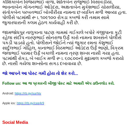
કૌશિકાબેન વિજયભાઈ વાળા, શાંતિબેન રાજુભાઈ વિસાવડીયા,
ભાવનાબેન ગોગનભાઈ ઓડેદરા, અક્ષતાબેન મુકેશભાઈ ચોસલીયા,
સંતોકબેન પરબતભાઈ બોખીરીયા નામના છ વ્યક્તિ મળી આવ્યા હતા.
પોલીસે પટમાંથી રૂ।. ૧૦૯૧૦૦ રોકડા કબજે કરી તમામ સામે
જુગારધારાની કલમ હેઠળ કાર્યવાહી કરી છે.
જામજોધપુર તાલુકાના પાટણ ગામમાં ગઈકાલે બપોરે ગંજીપાના કૂટી
રહેલા સંદીપ નારણભાઈ સોનરાજ ઉર્ફે કારો નામના શખસને પોલીસે
પકડી પાડયો હતો. પોલીસને જોઈને ત્યાં જુગાર રમતા કેશુભાઈ
સાર્દુલભાઈ ગોહિલ, કાનાભાઈ વિરમભાઈ ઓડેદરા ઉર્ફે ભાણો, વિક્રમ
જલાભાઈ પરમાર ઉર્ફે બકાલી નામના ત્રણ શખ્સ નાસી ગયા હતા.
પટમાંથી રોકડ, બે બાઈક મળી રૂ।. ૬૦૮૦૦નો મુદ્દામાલ કબજે કરાયો
છે. નાસી ગયેલા શખ્સોના સગડ દબાવાયા છે.
જો
આપને
આ
પોસ્ટ
ગમી
હોય
તો
શેર
કરો
...
Follow us:
આ
જ
પ્રકારની
બીજી
પોસ્ટ
માટે
અમારી
એપ
ડાઉનલોડ
કરો
.
Android:
https://rb.gy/surhtv
Apple ios:
https://rb.gy/cee4r9
Social Media