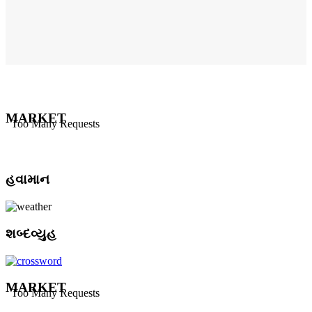
MARKET
હવામાન
શબ્દવ્યુહ
MARKET