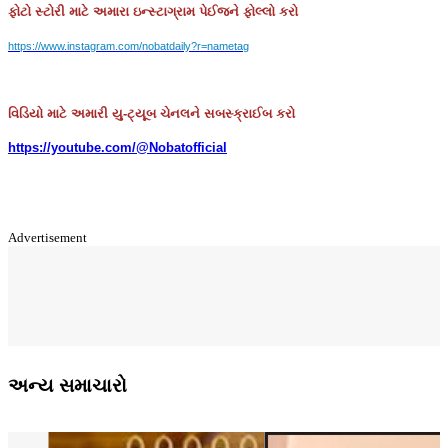
ફોટો
સ્ટોરી
માટે
અમારા
ઇન્સ્ટાગ્રામ
પેઈજને
ફોલ્લો
કરો
https://www.instagram.com/nobatdaily?r=nametag
વિડિયો માટે અમારી યુ-ટ્યૂબ ચેનલને સબસ્ક્રાઈબ કરો
https://youtube.com/@Nobatofficial
Advertisement
અન્ય સમાચારો