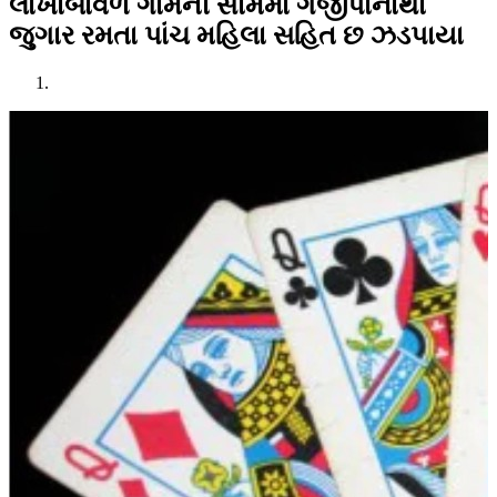
લાખાબાવળ ગામની સીમમાં ગંજીપાનાથી
જુગાર રમતા પાંચ મહિલા સહિત છ ઝડપાયા