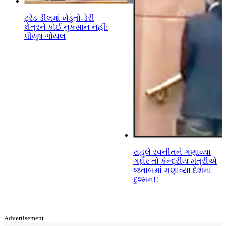
ટ્રેડ ડીલમાં ખેડૂતો-ડેરી
ક્ષેત્રને કોઈ નુકસાન નહીં:
પીયુષ ગોયલ
રાહુલે રવનીતને ગણાવ્યા
ગદ્દાર તો કેન્દ્રીય મંત્રીએ
જવાબમાં ગણાવ્યા દેશના
દુશ્મન!!
Advertisement