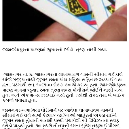
જામજોધપુરના પાટણમાં જુગારનો દરોડોઃ ત્રણ નાસી ગયાઃ
જામનગર તા. ૪: જામનગરના લાખાબાવળ ગામની સીમમાં ગઈકાલે
સાંજે ગંજીપાનાથી જુગાર રમતા પાંચ મહિલા સહિત છ ઝડપાઈ ગયા
હતા. પટમાંથી રૂ।. ૧૦૯૧૦૦ રોકડા કબજે કરાયા હતા. જામજોધપુરના
પાટણ ગામમાં જુગાર રમતા ત્રણ શખ્સ પોલીસને જોઈને નાસી ગયા
હતા અને એક શખ્સ ઝડપાઈ ગયો હતો. ત્યાંથી રોકડ તથા બે બાઈક
કબજે લેવાયા હતા.
જામનગર-ખંભાળિયા ધોરીમાર્ગ પર આવેલા લાખાબાવળ ગામની
સીમમાં ગઈકાલે સાંજે કેટલાક વ્યક્તિઓ જાહેરમાં એકઠા થઈને
જુગાર રમતા હોવાની બાતમી પરથી પંચકોશી બી ડિવિઝનના સ્ટાફે
દરોડો પાડ્યો હતો. આ સ્થળે તીનપત્તી રમતા સુરેશ નથુભાઈ પીંગળ,