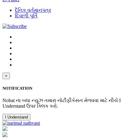
દૈનિક વર્તમાનપત્ર
દિવાળી પુર્તિ
×
NOTIFICATION
Nobat ના બધા ન્યુઝ તમારા નોટીફીકેસન મેળવવા માટે નીચે I
Understand ઉપર ક્લિક કરો.
I Understand