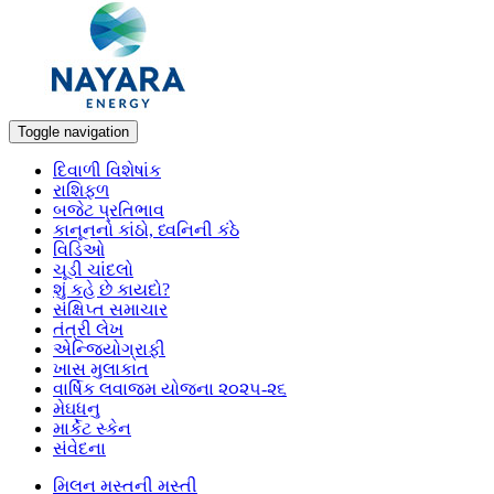
Toggle navigation
દિવાળી વિશેષાંક
રાશિફળ
બજેટ પ્રતિભાવ
કાનૂનનો કાંઠો, ધ્વનિની કંઠે
વિડિઓ
ચૂડી ચાંદલો
શું કહે છે કાયદો?
સંક્ષિપ્ત સમાચાર
તંત્રી લેખ
એન્જિયોગ્રાફી
ખાસ મુલાકાત
વાર્ષિક લવાજમ યોજના ૨૦૨૫-૨૬
મેઘધનુ
માર્કેટ સ્કેન
સંવેદના
મિલન મસ્તની મસ્તી