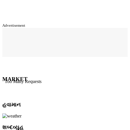
Advertisement
MARKET
હવામાન
શબ્દવ્યુહ