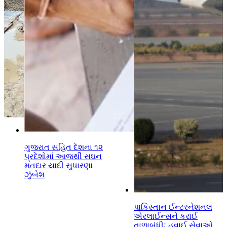
સ
ગુજરાત સહિત દેશના ૧૨
પ્રદેશોમાં આજથી સઘન
મતદાર યાદી સુધારણા
ઝુંબેશ
પાકિસ્તાન ઈન્ટરનેશનલ
એરલાઈન્સને કરાઈ
તાળાબંધીઃ હવાઈ સેવાઓ