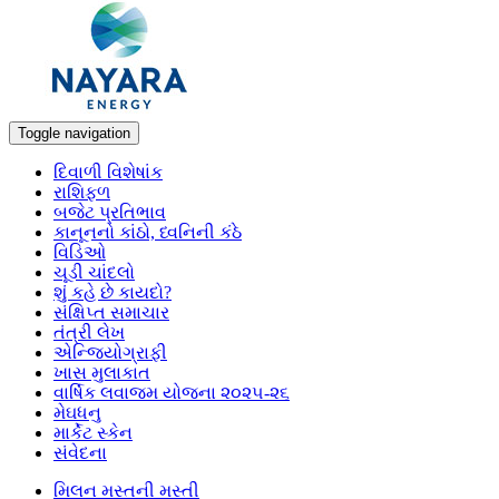
Toggle navigation
દિવાળી વિશેષાંક
રાશિફળ
બજેટ પ્રતિભાવ
કાનૂનનો કાંઠો, ધ્વનિની કંઠે
વિડિઓ
ચૂડી ચાંદલો
શું કહે છે કાયદો?
સંક્ષિપ્ત સમાચાર
તંત્રી લેખ
એન્જિયોગ્રાફી
ખાસ મુલાકાત
વાર્ષિક લવાજમ યોજના ૨૦૨૫-૨૬
મેઘધનુ
માર્કેટ સ્કેન
સંવેદના
મિલન મસ્તની મસ્તી