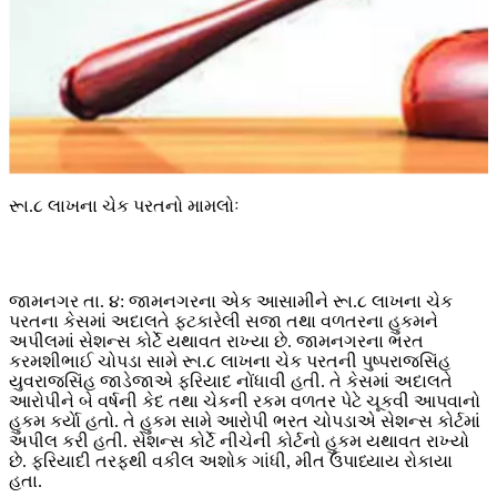
રૂા.૮ લાખના ચેક પરતનો મામલોઃ
જામનગર તા. ૪: જામનગરના એક આસામીને રૂા.૮ લાખના ચેક
પરતના કેસમાં અદાલતે ફટકારેલી સજા તથા વળતરના હુકમને
અપીલમાં સેશન્સ કોર્ટે યથાવત રાખ્યા છે. જામનગરના ભરત
કરમશીભાઈ ચોપડા સામે રૂા.૮ લાખના ચેક પરતની પુષ્પરાજસિંહ
યુવરાજસિંહ જાડેજાએ ફરિયાદ નોંધાવી હતી. તે કેસમાં અદાલતે
આરોપીને બે વર્ષની કેદ તથા ચેકની રકમ વળતર પેટે ચૂકવી આપવાનો
હુકમ કર્યાે હતો. તે હુકમ સામે આરોપી ભરત ચોપડાએ સેશન્સ કોર્ટમાં
અપીલ કરી હતી. સેશન્સ કોર્ટે નીચેની કોર્ટનો હુકમ યથાવત રાખ્યો
છે. ફરિયાદી તરફથી વકીલ અશોક ગાંધી, મીત ઉપાધ્યાય રોકાયા
હતા.