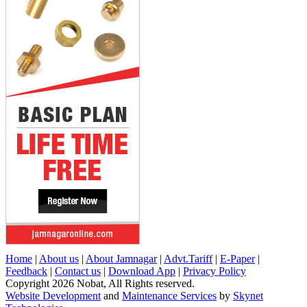
Home
|
About us
|
About Jamnagar
|
Advt.Tariff
|
E-Paper
|
Feedback
|
Contact us
|
Download App
|
Privacy Policy
Copyright 2026 Nobat, All Rights reserved.
Website Development
and
Maintenance Services
by
Skynet