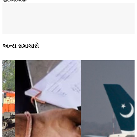
Advertisement
અન્ય સમાચારો