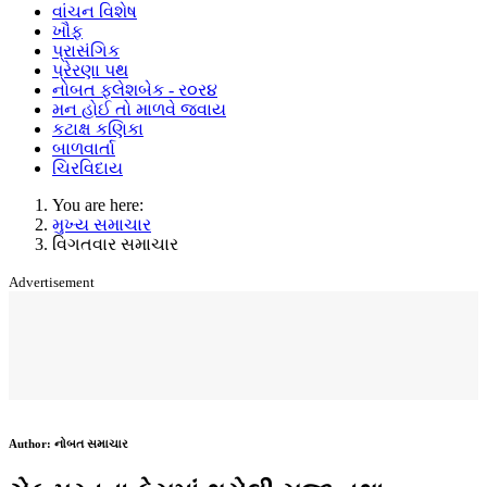
વાંચન વિશેષ
ખૌફ
પ્રાસંગિક
પ્રેરણા પથ
નોબત ફ્લેશબેક - ર૦ર૪
મન હોઈ તો માળવે જવાય
કટાક્ષ કણિકા
બાળવાર્તા
ચિરવિદાય
You are here:
મુખ્ય સમાચાર
વિગતવાર સમાચાર
Advertisement
Author:
નોબત સમાચાર