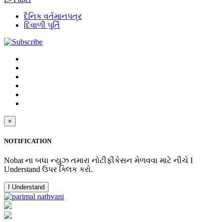
દૈનિક વર્તમાનપત્ર
દિવાળી પુર્તિ
×
NOTIFICATION
Nobat ના બધા ન્યુઝ તમારા નોટીફીકેસન મેળવવા માટે નીચે I
Understand ઉપર ક્લિક કરો.
I Understand