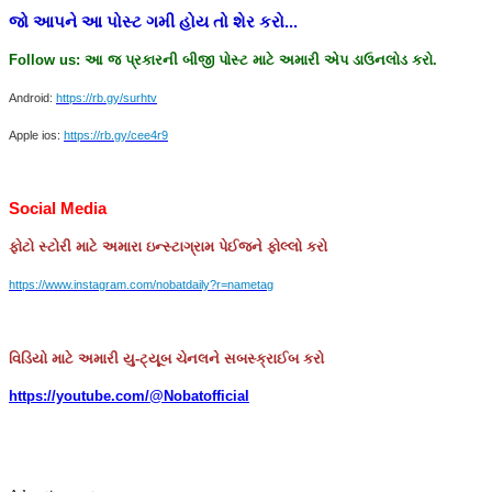
જો
આપને
આ
પોસ્ટ
ગમી
હોય
તો
શેર
કરો
...
Follow us:
આ
જ
પ્રકારની
બીજી
પોસ્ટ
માટે
અમારી
એપ
ડાઉનલોડ
કરો
.
Android:
https://rb.gy/surhtv
Apple ios:
https://rb.gy/cee4r9
Social Media
ફોટો
સ્ટોરી
માટે
અમારા
ઇન્સ્ટાગ્રામ
પેઈજને
ફોલ્લો
કરો
https://www.instagram.com/nobatdaily?r=nametag
વિડિયો માટે અમારી યુ-ટ્યૂબ ચેનલને સબસ્ક્રાઈબ કરો
https://youtube.com/@Nobatofficial