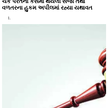
ચેક પરતના કેસમાં થયેલી સજા તથા
વળતરના હુકમ અપીલમાં રહ્યા યથાવત