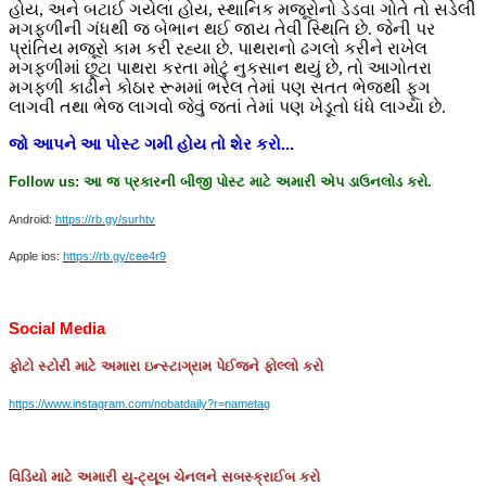
હોય, અને બટાઈ ગયેલા હોય, સ્થાનિક મજૂરોનો ડેડવા ગોતે તો સડેલી
મગફળીની ગંધથી જ બેભાન થઈ જાય તેવી સ્થિતિ છે. જેની પર
પ્રાંતિય મજૂરો કામ કરી રહ્યા છે. પાથરાનો ઢગલો કરીને રાખેલ
મગફળીમાં છૂટા પાથરા કરતા મોટું નુકસાન થયું છે, તો આગોતરા
મગફળી કાઢીને કોઠાર રૂમમાં ભરેલ તેમાં પણ સતત ભેજથી ફૂગ
લાગવી તથા ભેજ લાગવો જેવું જતાં તેમાં પણ ખેડૂતો ધંધે લાગ્યા છે.
જો
આપને
આ
પોસ્ટ
ગમી
હોય
તો
શેર
કરો
...
Follow us:
આ
જ
પ્રકારની
બીજી
પોસ્ટ
માટે
અમારી
એપ
ડાઉનલોડ
કરો
.
Android:
https://rb.gy/surhtv
Apple ios:
https://rb.gy/cee4r9
Social Media
ફોટો
સ્ટોરી
માટે
અમારા
ઇન્સ્ટાગ્રામ
પેઈજને
ફોલ્લો
કરો
https://www.instagram.com/nobatdaily?r=nametag
વિડિયો માટે અમારી યુ-ટ્યૂબ ચેનલને સબસ્ક્રાઈબ કરો