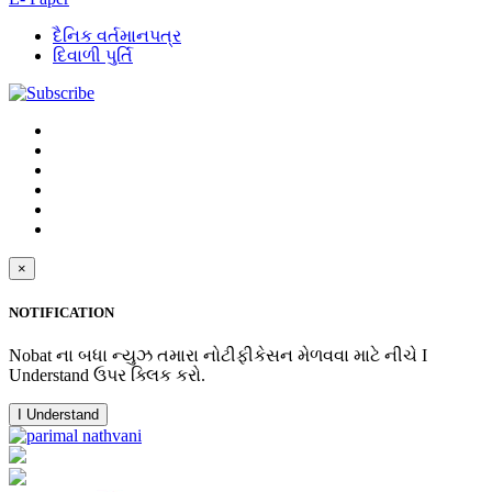
દૈનિક વર્તમાનપત્ર
દિવાળી પુર્તિ
×
NOTIFICATION
Nobat ના બધા ન્યુઝ તમારા નોટીફીકેસન મેળવવા માટે નીચે I
Understand ઉપર ક્લિક કરો.
I Understand