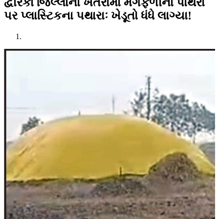
દ્વારકા જિલ્લાના ખેતરોમાં મગફળીના પાથરા
પર પ્લાસ્ટિકના પથારાઃ ખેડૂતો ધંધે લાગ્યા!