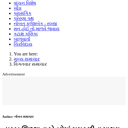
વાંચન વિશેષ
ખૌફ
પ્રાસંગિક
પ્રેરણા પથ
નોબત ફ્લેશબેક - ર૦ર૪
મન હોઈ તો માળવે જવાય
કટાક્ષ કણિકા
બાળવાર્તા
ચિરવિદાય
You are here:
મુખ્ય સમાચાર
વિગતવાર સમાચાર
Advertisement
Author:
નોબત સમાચાર