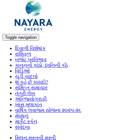
Toggle navigation
દિવાળી વિશેષાંક
રાશિફળ
બજેટ પ્રતિભાવ
કાનૂનનો કાંઠો, ધ્વનિની કંઠે
વિડિઓ
ચૂડી ચાંદલો
શું કહે છે કાયદો?
સંક્ષિપ્ત સમાચાર
તંત્રી લેખ
એન્જિયોગ્રાફી
ખાસ મુલાકાત
વાર્ષિક લવાજમ યોજના ૨૦૨૫-૨૬
મેઘધનુ
માર્કેટ સ્કેન
સંવેદના
મિલન મસ્તની મસ્તી