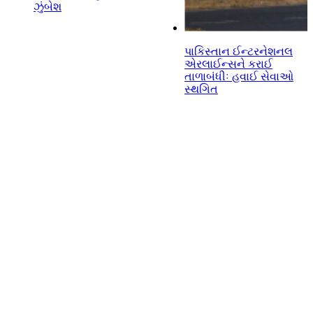
ઝુંબેશ
પાકિસ્તાન ઈન્ટરનેશનલ
એરલાઈન્સને કરાઈ
તાળાબંધીઃ હવાઈ સેવાઓ
સ્થગિત