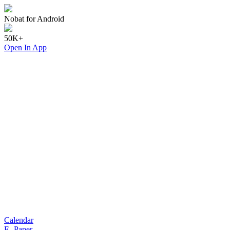
Nobat for Android
50K+
Open In App
Calendar
E- Paper