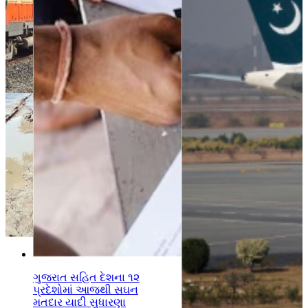
સ
ગુજરાત સહિત દેશના ૧૨
પ્રદેશોમાં આજથી સઘન
મતદાર યાદી સુધારણા