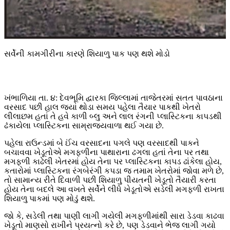
સર્વેની કામગીરીના કારણે શિયાળુ પાક પણ થશે મોડો
ખંભાળિયા તા. ૪: દેવભૂમિ દ્વારકા જિલ્લામાં તાજેતરમાં સતત પાવઠાના
વરસાદ પછી હાલ જ્યાં થોડા સમય પહેલા તૈયાર પાકથી ખેતરો
લીલાછમ હતાં તે હવે કાળી બ્લુ અને લાલ રંગની પ્લાસ્ટિકના કાપડથી
ઢંકાયેલા પ્લાસ્ટિકના સામ્રાજ્યવાળા થઈ ગયા છે.
પહેલા રાઉન્ડમાં બે ઈંચ વરસાદના પગલે પણ વરસાદથી પાકને
બચાવવા ખેડૂતોએ મગફળીના પાથારાના ઢગલા હતાં તેના પર તથા
મગફળી કાઢેલી ખેતરમાં હોય તેના પર પ્લાસ્ટિકના કાપડ ઢાંકેલા હોય,
કતારોમાં પ્લાસ્ટિકના રંગબેરંગી કપડા જ તમામ ખેતરોમાં જોવા મળે છે,
તો સામાન્ય રીતે દિવાળી પછી શિયાળુ પીયતની ખેડૂતો તૈયારી કરતા
હોય તેના બદલે આ વખતે સર્વેને લીધે ખેડૂતોએ સડેલી મગફળી રાખતા
શિયાળુ પાકમાં પણ મોડું થશે.
જો કે, સડેલી તથા પાણી લાગી ગયેલી મગફળીમાંથી સારા ડેડવા કાઢવા
ખેડૂતો માણસો રાખીને પ્રયત્નો કરે છે, પણ ડેડવાને ભેજ લાગી ગયો