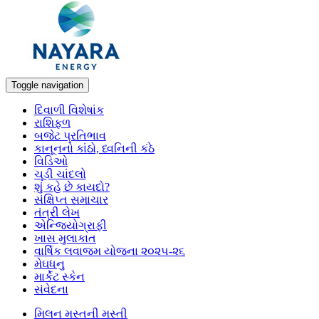
Toggle navigation
દિવાળી વિશેષાંક
રાશિફળ
બજેટ પ્રતિભાવ
કાનૂનનો કાંઠો, ધ્વનિની કંઠે
વિડિઓ
ચૂડી ચાંદલો
શું કહે છે કાયદો?
સંક્ષિપ્ત સમાચાર
તંત્રી લેખ
એન્જિયોગ્રાફી
ખાસ મુલાકાત
વાર્ષિક લવાજમ યોજના ૨૦૨૫-૨૬
મેઘધનુ
માર્કેટ સ્કેન
સંવેદના
મિલન મસ્તની મસ્તી