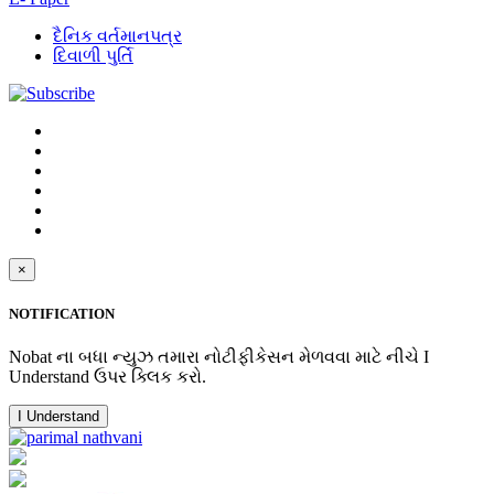
દૈનિક વર્તમાનપત્ર
દિવાળી પુર્તિ
×
NOTIFICATION
Nobat ના બધા ન્યુઝ તમારા નોટીફીકેસન મેળવવા માટે નીચે I
Understand ઉપર ક્લિક કરો.
I Understand