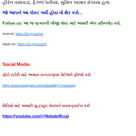
હીરેન વસાવડા, ફૈઝલ ચરીયા, સુમિત પરમાર રોકાયા હતા.
જો
આપને
આ
પોસ્ટ
ગમી
હોય
તો
શેર
કરો
...
Follow us:
આ
જ
પ્રકારની
બીજી
પોસ્ટ
માટે
અમારી
એપ
ડાઉનલોડ
કરો
.
Android:
https://rb.gy/surhtv
Apple ios:
https://rb.gy/cee4r9
Social Media
ફોટો
સ્ટોરી
માટે
અમારા
ઇન્સ્ટાગ્રામ
પેઈજને
ફોલ્લો
કરો
https://www.instagram.com/nobatdaily?r=nametag
વિડિયો માટે અમારી યુ-ટ્યૂબ ચેનલને સબસ્ક્રાઈબ કરો
https://youtube.com/@Nobatofficial