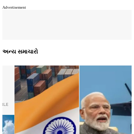
Advertisement
અન્ય સમાચારો