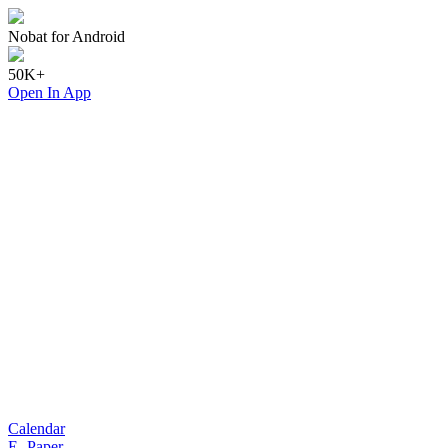
Nobat for Android
50K+
Open In App
Calendar
E- Paper