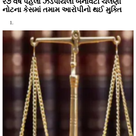
ર૭ વર્ષ પહેલાં ઝડપાયેલી બનાવટી ચલણી
નોટના કેસમાં તમામ આરોપીનો થઈ મુક્તિ