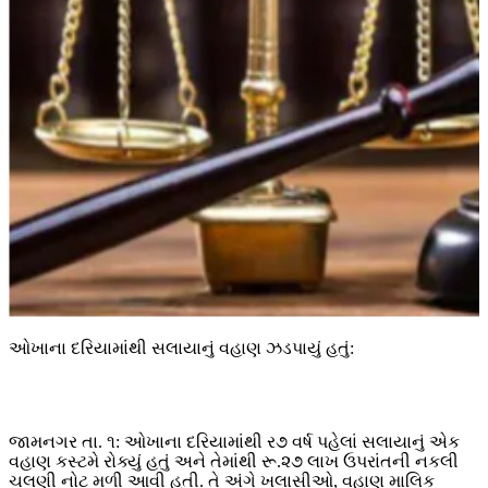
ઓખાના દરિયામાંથી સલાયાનું વહાણ ઝડપાયું હતું:
જામનગર તા. ૧: ઓખાના દરિયામાંથી ર૭ વર્ષ પહેલાં સલાયાનું એક
વહાણ કસ્ટમે રોક્યું હતું અને તેમાંથી રૂ.૨૭ લાખ ઉપરાંતની નકલી
ચલણી નોટ મળી આવી હતી. તે અંગે ખલાસીઓ, વહાણ માલિક