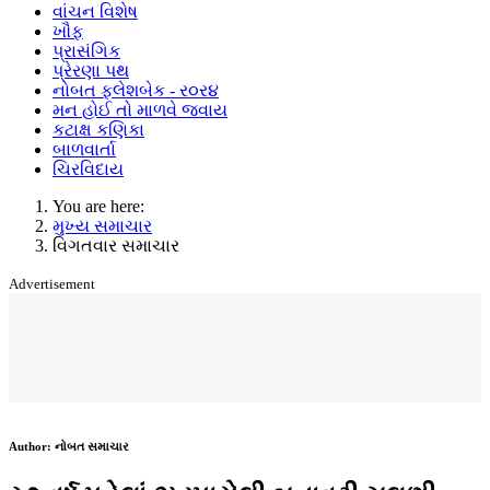
વાંચન વિશેષ
ખૌફ
પ્રાસંગિક
પ્રેરણા પથ
નોબત ફ્લેશબેક - ર૦ર૪
મન હોઈ તો માળવે જવાય
કટાક્ષ કણિકા
બાળવાર્તા
ચિરવિદાય
You are here:
મુખ્ય સમાચાર
વિગતવાર સમાચાર
Advertisement
Author:
નોબત સમાચાર