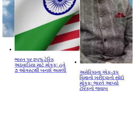
ભારત પર ૨૫% ટેરિફ
અઠવાડિયા માટે મોકૂફઃ હવે
૭ ઓગસ્ટથી બનશે અમલી
અમેરિકાના એફ-૩પ
વિમાનો ખરીદવાનો સોદો
મોકૂફઃ ભારતે આપ્યો
ટેરિફનો જવાબ