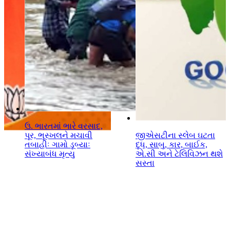
ઉ. ભારતમાં ભારે વરસાદ,
પૂર, ભૂસ્ખલને મચાવી
જીએસટીના સ્લેબ ઘટતા
તબાહીઃ ગામો ડૂબ્યાઃ
દૂધ, સાબુ, કાર, બાઈક,
સંખ્યાબંધ મૃત્યુ
એ.સી અને ટેલિવિઝન થશે
સસ્તા