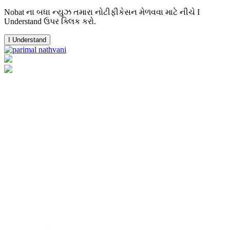
Nobat ના બધા ન્યુઝ તમારા નોટીફીકેસન મેળવવા માટે નીચે I
Understand ઉપર ક્લિક કરો.
I Understand