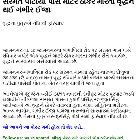
સરમત પાટીયા પાસે મોટરે ઠોકર મારતા વૃદ્ધને
થઈ ગંભીર ઈજા
વૃદ્ધના પુત્રએ નોંધાવી ફરિયાદઃ
જામનગર તા. ૩: જામનગરના ખંભાળિયા રોડ પર સરમત ગામ પાસે
રવિવારે બપોરે એક વૃદ્ધને મોટરે ઠોકર મારતા ગંભીર રીતે ઘવાયેલા
વૃદ્ધને સારવારમાં ખસેડવામાં આવ્યા છે.
જામનગર-ખંભાળિયા રોડ પર સરમત ગામમાં રહેતા નારૂભા દોલુભા
જાડેજા (ઉ.વ.૬૦) નામના વૃદ્ધ રવિવારે બપોરે બેએક વાગ્યે સરમતના
પાટીયા પાસેથી પોતાના ખેતર તરફ ચાલીને જતા હતા.
આ વેળાએ જીજે-૧૦-ડીઈ ૩૪૧૧ નંબરની સ્વીફ્ટ મોટર પુરપાટ ઝડપે
ચલાવીને નીકળેલા સરમત ગામના કુલદીપસિંહ રણજીતસિંહ
જાડેજાએ આ વૃદ્ધને ઠોકરે ચઢાવ્યા હતા. માથા સહિતના શરીરના
અન્ય ભાગોમાં ગંભીર ઈજા પામેલા નારૂભાને સારવારમાં ખસેડવામાં
આવ્યા છે. તેમના પુત્ર નરેન્દ્રસિંહે પોલીસમાં ફરિયાદ નોંધાવી છે.
જો
આપને
આ
પોસ્ટ
ગમી
હોય
તો
શેર
કરો
...
Follow us:
આ
જ
પ્રકારની
બીજી
પોસ્ટ
માટે
અમારી
એપ
ડાઉનલોડ
કરો
.