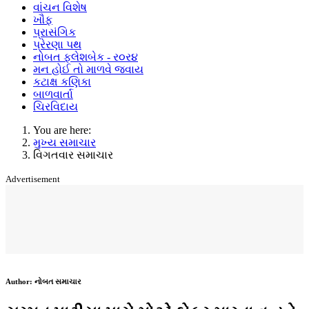
વાંચન વિશેષ
ખૌફ
પ્રાસંગિક
પ્રેરણા પથ
નોબત ફ્લેશબેક - ર૦ર૪
મન હોઈ તો માળવે જવાય
કટાક્ષ કણિકા
બાળવાર્તા
ચિરવિદાય
You are here:
મુખ્ય સમાચાર
વિગતવાર સમાચાર
Advertisement
Author:
નોબત સમાચાર