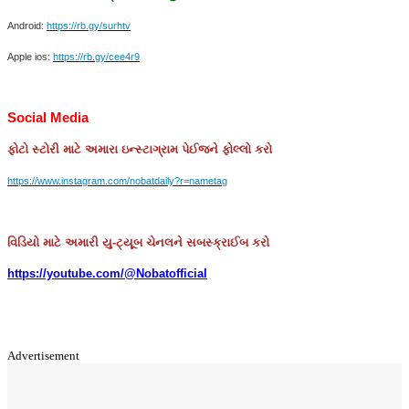
Android:
https://rb.gy/surhtv
Apple ios:
https://rb.gy/cee4r9
Social Media
ફોટો
સ્ટોરી
માટે
અમારા
ઇન્સ્ટાગ્રામ
પેઈજને
ફોલ્લો
કરો
https://www.instagram.com/nobatdaily?r=nametag
વિડિયો માટે અમારી યુ-ટ્યૂબ ચેનલને સબસ્ક્રાઈબ કરો
https://youtube.com/@Nobatofficial
Advertisement