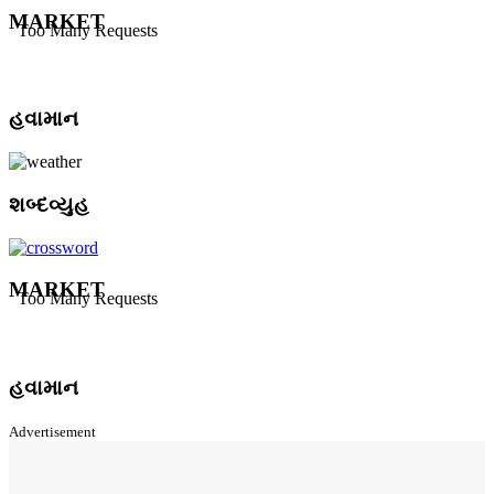
MARKET
હવામાન
શબ્દવ્યુહ
MARKET
હવામાન
Advertisement