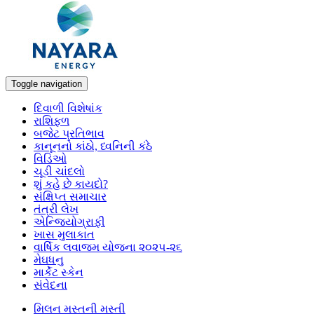
Toggle navigation
દિવાળી વિશેષાંક
રાશિફળ
બજેટ પ્રતિભાવ
કાનૂનનો કાંઠો, ધ્વનિની કંઠે
વિડિઓ
ચૂડી ચાંદલો
શું કહે છે કાયદો?
સંક્ષિપ્ત સમાચાર
તંત્રી લેખ
એન્જિયોગ્રાફી
ખાસ મુલાકાત
વાર્ષિક લવાજમ યોજના ૨૦૨૫-૨૬
મેઘધનુ
માર્કેટ સ્કેન
સંવેદના
મિલન મસ્તની મસ્તી